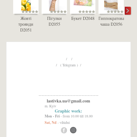
Жовті
Пігулки
Букет D2048
Гиппократова
Ор
троянди
D2055
чаша D2056
D
D2051
/ /
/ ( Telegram ) /
lastivka.ua@gmail.com
m. Kyiv
Graphic work:
Mon - Fri
- from 10.00 till 18.00
Sat, Nd
- vihidni