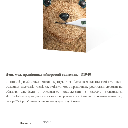
День мед. працівника «Здоровий ведмедик» D1940
є готовий дизайн, який можна адаптувати за бажанням клієнта (змінити колір
основних елементів листівки, змінити мову привітання, розмістити логотип на
обличчя листівки) і оперативно надрукувати в нашому видавництві
staff.lastivka.ua друкувати листівки цифровим способом на щільному матовому
папері 350гр . Мінімальний тираж друку від 50штук.
D1940
Номер:
.......