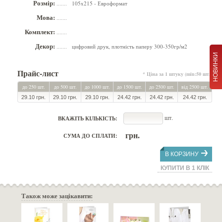
Розмір:
105x215 - Евроформат
.......
Мова:
.......
Комплект:
.......
Декор:
цифровий друк, плотність паперу 300-350гр/м2
.......
НОВИНКИ
Прайс-лист
* Ціна за 1 штуку (min:50 шт.)
до 250 шт.
до 500 шт.
до 1000 шт.
до 1500 шт.
до 2500 шт.
від 2500 шт.
29.10 грн.
29.10 грн.
29.10 грн.
24.42 грн.
24.42 грн.
24.42 грн.
шт.
ВКАЖІТЬ КІЛЬКІСТЬ:
грн.
СУМА ДО СПЛАТИ:
В КОРЗИНУ
КУПИТИ В 1 КЛІК
Також може зацікавити: