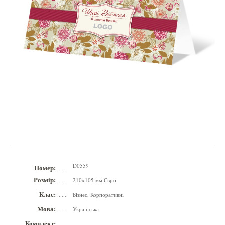
D0559
Номер:
.......
Розмір:
210х105 мм Євро
.......
Клас:
Бізнес, Корпоративні
.......
Мова:
Українська
.......
Комплект:
.......