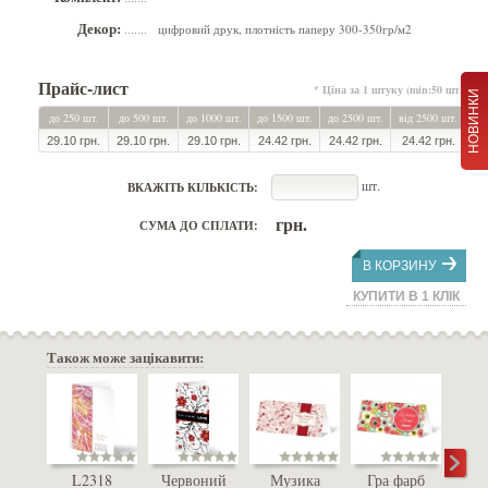
Декор:
цифровий друк, плотність паперу 300-350гр/м2
.......
Прайс-лист
* Ціна за 1 штуку (min:50 шт.)
НОВИНКИ
до 250 шт.
до 500 шт.
до 1000 шт.
до 1500 шт.
до 2500 шт.
від 2500 шт.
29.10 грн.
29.10 грн.
29.10 грн.
24.42 грн.
24.42 грн.
24.42 грн.
шт.
ВКАЖІТЬ КІЛЬКІСТЬ:
грн.
СУМА ДО СПЛАТИ:
В КОРЗИНУ
КУПИТИ В 1 КЛІК
Також може зацікавити:
L2318
Червоний
Музика
Гра фарб