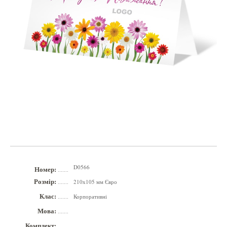
D0566
Номер:
.......
Розмір:
210х105 мм Євро
.......
Клас:
Корпоративні
.......
Мова:
.......
Комплект:
.......