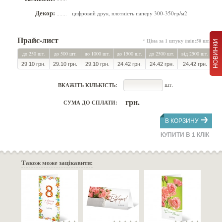
Декор:
цифровий друк, плотність паперу 300-350гр/м2
.......
Прайс-лист
* Ціна за 1 штуку (min:50 шт.)
НОВИНКИ
до 250 шт.
до 500 шт.
до 1000 шт.
до 1500 шт.
до 2500 шт.
від 2500 шт.
29.10 грн.
29.10 грн.
29.10 грн.
24.42 грн.
24.42 грн.
24.42 грн.
шт.
ВКАЖІТЬ КІЛЬКІСТЬ:
грн.
СУМА ДО СПЛАТИ:
В КОРЗИНУ
КУПИТИ В 1 КЛІК
Також може зацікавити: