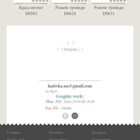
Краса весни!
Рожеві троянди
Рожеві троянди
D0583
D0624
D0631
/ /
/ ( Telegram ) /
lastivka.ua@gmail.com
m. Kyiv
Graphic work:
Mon - Fri
- from 10.00 till 18.00
Sat, Nd
- vihidni
Головна
Новинки
Доставка
Прайс-лист
Види друку
Повернення