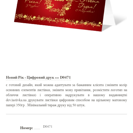
Новий Рік - Цифровий друк «» D0471
є готовий дизайн, який можна адаптувати за бажанням клієнта (змінити колір
основних елементів листівки, змінити мову привітання, розмістити логотип на
обличчя листівки) і оперативно надрукувати в нашому видавництві
dev.lastivka.ua друкувати листівки цифровим способом на щільному матовому
папері 350гр . Мінімальний тираж друку від 50 штук.
D0471
Номер:
.......