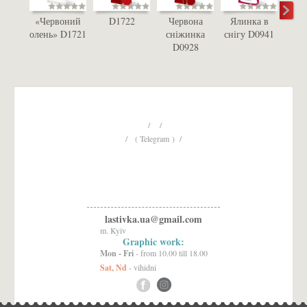
«Червоний
D1722
Червона
Ялинка в
Че
олень» D1721
сніжинка
снігу D0941
сн
D0928
D
/ /
/ ( Telegram ) /
lastivka.ua@gmail.com
m. Kyiv
Graphic work:
Mon - Fri
- from 10.00 till 18.00
Sat, Nd
- vihidni