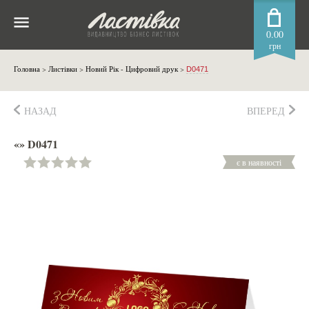
0.00
грн
Головна
>
Листівки
>
Новий Рік - Цифровий друк
>
D0471
НАЗАД
ВПЕРЕД
«» D0471
є в наявності