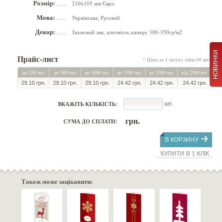
Розмір:
210х105 мм Євро
.......
Мова:
Українська, Русский
.......
Декор:
Захисний лак, плотність паперу 300-350гр/м2
.......
НОВИНКИ
Прайс-лист
* Ціна за 1 штуку (min:50 шт.)
до 250 шт.
до 500 шт.
до 1000 шт.
до 1500 шт.
до 2500 шт.
від 2500 шт.
29.10 грн.
29.10 грн.
29.10 грн.
24.42 грн.
24.42 грн.
24.42 грн.
шт.
ВКАЖІТЬ КІЛЬКІСТЬ:
грн.
СУМА ДО СПЛАТИ:
В КОРЗИНУ
КУПИТИ В 1 КЛІК
Також може зацікавити: