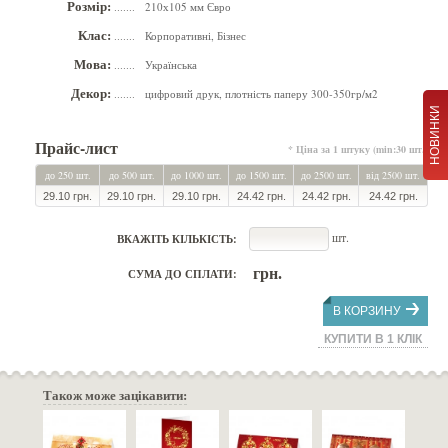
Розмір:
210х105 мм Євро
.......
Клас:
Корпоративні, Бізнес
.......
Мова:
Українська
.......
Декор:
цифровий друк, плотність паперу 300-350гр/м2
.......
НОВИНКИ
Прайс-лист
* Ціна за 1 штуку (min:30 шт.)
до 250 шт.
до 500 шт.
до 1000 шт.
до 1500 шт.
до 2500 шт.
від 2500 шт.
29.10 грн.
29.10 грн.
29.10 грн.
24.42 грн.
24.42 грн.
24.42 грн.
шт.
ВКАЖІТЬ КІЛЬКІСТЬ:
грн.
СУМА ДО СПЛАТИ:
В КОРЗИНУ
КУПИТИ В 1 КЛІК
Також може зацікавити: