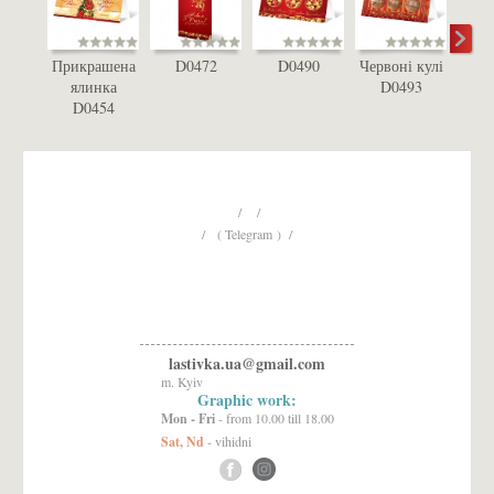
Прикрашена
D0472
D0490
Червоні кулі
З 
ялинка
D0493
Р
D0454
D
/ /
/ ( Telegram ) /
lastivka.ua@gmail.com
m. Kyiv
Graphic work:
Mon - Fri
- from 10.00 till 18.00
Sat, Nd
- vihidni