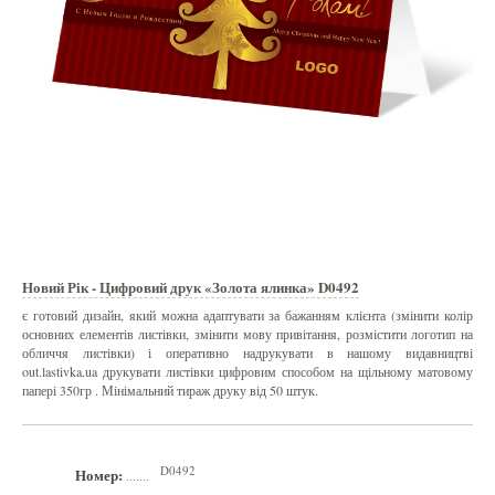
Новий Рік - Цифровий друк «Золота ялинка» D0492
є готовий дизайн, який можна адаптувати за бажанням клієнта (змінити колір
основних елементів листівки, змінити мову привітання, розмістити логотип на
обличчя листівки) і оперативно надрукувати в нашому видавництві
out.lastivka.ua друкувати листівки цифровим способом на щільному матовому
папері 350гр . Мінімальний тираж друку від 50 штук.
D0492
Номер:
.......