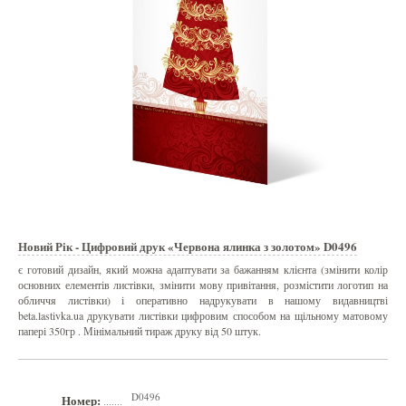
Новий Рік - Цифровий друк «Червона ялинка з золотом» D0496
є готовий дизайн, який можна адаптувати за бажанням клієнта (змінити колір
основних елементів листівки, змінити мову привітання, розмістити логотип на
обличчя листівки) і оперативно надрукувати в нашому видавництві
beta.lastivka.ua друкувати листівки цифровим способом на щільному матовому
папері 350гр . Мінімальний тираж друку від 50 штук.
D0496
Номер:
.......