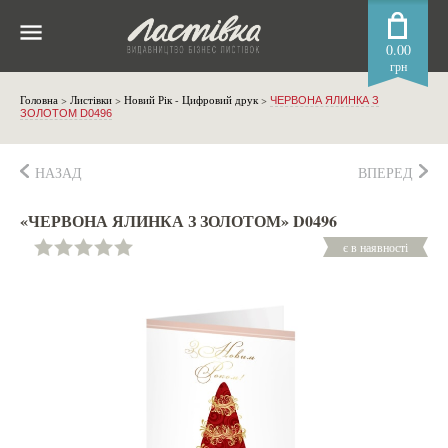
0.00
грн
Головна
>
Листівки
>
Новий Рік - Цифровий друк
>
ЧЕРВОНА ЯЛИНКА З
ЗОЛОТОМ D0496
НАЗАД
ВПЕРЕД
«ЧЕРВОНА ЯЛИНКА З ЗОЛОТОМ» D0496
є в наявності