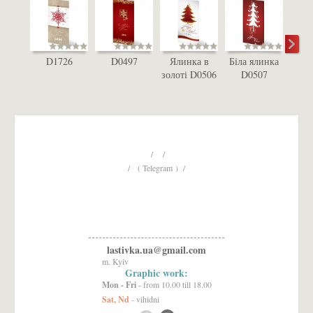
D1726
D0497
Ялинка в
Біла ялинка
З
золоті D0506
D0507
я
D
/ /
/ ( Telegram ) /
lastivka.ua@gmail.com
m. Kyiv
Graphic work:
Mon - Fri
- from 10.00 till 18.00
Sat, Nd
- vihidni