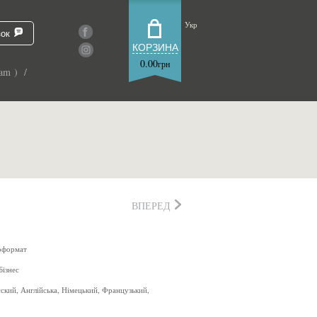
Укр
зок
КОРЗИНА
0.00
грн
am ) /
ВПЕРЕД
оформат
Бізнес
сский, Англійська, Німецький, Французький,