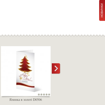
НОВИНКИ
Ялинка в золоті D0506
Біла ялинка D0507