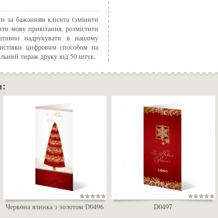
и за бажанням клієнта (змінити
ити мову привітання, розмістити
ративно надрукувати в нашому
и листівки цифровим способом на
альний тираж друку від 50 штук.
и:
Червона ялинка з золотом D0496
D0497