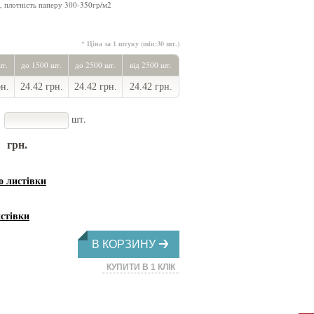
, плотність паперу 300-350гр/м2
* Ціна за 1 штуку (min:30 шт.)
шт.
до 1500 шт.
до 2500 шт.
від 2500 шт.
рн.
24.42 грн.
24.42 грн.
24.42 грн.
шт.
грн.
листівки
стівки
В КОРЗИНУ
КУПИТИ В 1 КЛІК