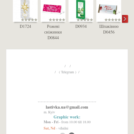
D1724
Рожеві
D0934
Шпаківню
D
сніжинки
D0456
D0844
/ /
/ ( Telegram ) /
lastivka.ua@gmail.com
m. Kyiv
Graphic work:
Mon - Fri
- from 10.00 till 18.00
Sat, Nd
- vihidni