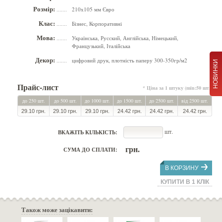
Розмір:
210х105 мм Євро
.......
Клас:
Бізнес, Корпоративні
.......
Мова:
Українська, Русский, Англійська, Німецький,
.......
Французький, Італійська
Декор:
цифровий друк, плотність паперу 300-350гр/м2
.......
НОВИНКИ
Прайс-лист
* Ціна за 1 штуку (min:50 шт.)
до 250 шт.
до 500 шт.
до 1000 шт.
до 1500 шт.
до 2500 шт.
від 2500 шт.
29.10 грн.
29.10 грн.
29.10 грн.
24.42 грн.
24.42 грн.
24.42 грн.
шт.
ВКАЖІТЬ КІЛЬКІСТЬ:
грн.
СУМА ДО СПЛАТИ:
В КОРЗИНУ
КУПИТИ В 1 КЛІК
Також може зацікавити: