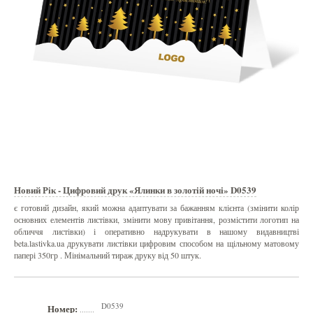
Новий Рік - Цифровий друк «Ялинки в золотій ночі» D0539
є готовий дизайн, який можна адаптувати за бажанням клієнта (змінити колір
основних елементів листівки, змінити мову привітання, розмістити логотип на
обличчя листівки) і оперативно надрукувати в нашому видавництві
beta.lastivka.ua друкувати листівки цифровим способом на щільному матовому
папері 350гр . Мінімальний тираж друку від 50 штук.
D0539
Номер:
.......