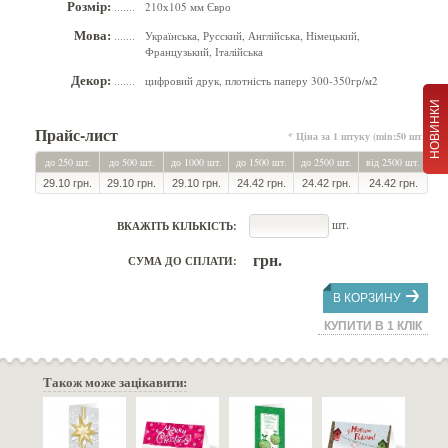
Розмір:
210х105 мм Євро
.......
Мова:
Українська, Русский, Англійська, Німецький,
.......
Французький, Італійська
Декор:
цифровий друк, плотність паперу 300-350гр/м2
.......
НОВИНКИ
Прайс-лист
* Ціна за 1 штуку (min:50 шт.)
до 250 шт.
до 500 шт.
до 1000 шт.
до 1500 шт.
до 2500 шт.
від 2500 шт.
29.10 грн.
29.10 грн.
29.10 грн.
24.42 грн.
24.42 грн.
24.42 грн.
шт.
ВКАЖІТЬ КІЛЬКІСТЬ:
грн.
СУМА ДО СПЛАТИ:
В КОРЗИНУ
КУПИТИ В 1 КЛІК
Також може зацікавити: