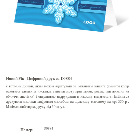
Новий Рік - Цифровий друк «» D0884
є готовий дизайн, який можна адаптувати за бажанням клієнта (змінити колір
основних елементів листівки, змінити мову привітання, розмістити логотип на
обличчя листівки) і оперативно надрукувати в нашому видавництві lastivka.ua
друкувати листівки цифровим способом на щільному матовому папері 350гр .
Мінімальний тираж друку від 50 штук.
D0884
Номер:
.......