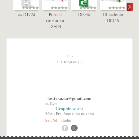
«» D1724
Рожеві
D0934
Шпаківню
D
сніжинки
D0456
D0844
/ /
/ ( Telegram ) /
lastivka.ua@gmail.com
m. Kyiv
Graphic work:
Mon - Fri
- from 10.00 till 18.00
Sat, Nd
- vihidni