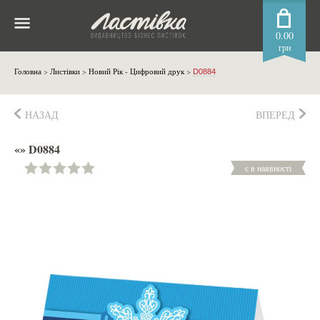
0.00
грн
Головна
>
Листівки
>
Новий Рік - Цифровий друк
>
D0884
НАЗАД
ВПЕРЕД
«» D0884
є в наявності