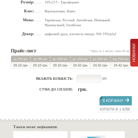
Розмір:
105x215 - Евроформат
.......
Клас:
Корпоративні, Бізнес
.......
Мова:
Українська, Русский, Англійська, Німецький,
.......
Французький, Італійська
Декор:
цифровий друк, плотність паперу 300-350гр/м2
.......
НОВИНКИ
Прайс-лист
* Ціна за 1 штуку (min:30 шт.)
до 250 шт.
до 500 шт.
до 1000 шт.
до 1500 шт.
до 2500 шт.
від 2500 шт.
29.10 грн.
29.10 грн.
29.10 грн.
24.42 грн.
24.42 грн.
24.42 грн.
шт.
ВКАЖІТЬ КІЛЬКІСТЬ:
грн.
СУМА ДО СПЛАТИ:
В КОРЗИНУ
КУПИТИ В 1 КЛІК
Також може зацікавити: