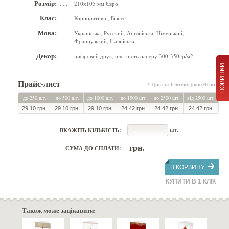
Розмір:
210х105 мм Євро
.......
Клас:
Корпоративні, Бізнес
.......
Мова:
Українська, Русский, Англійська, Німецький,
.......
Французький, Італійська
Декор:
цифровий друк, плотність паперу 300-350гр/м2
.......
НОВИНКИ
Прайс-лист
* Ціна за 1 штуку (min:30 шт.)
до 250 шт.
до 500 шт.
до 1000 шт.
до 1500 шт.
до 2500 шт.
від 2500 шт.
29.10 грн.
29.10 грн.
29.10 грн.
24.42 грн.
24.42 грн.
24.42 грн.
шт.
ВКАЖІТЬ КІЛЬКІСТЬ:
грн.
СУМА ДО СПЛАТИ:
В КОРЗИНУ
КУПИТИ В 1 КЛІК
Також може зацікавити: