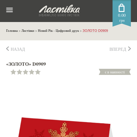
0.00
грн
Головна
>
Листівки
>
Новий Рік - Цифровий друк
>
ЗОЛОТО D0909
НАЗАД
ВПЕРЕД
«ЗОЛОТО» D0909
є в наявності