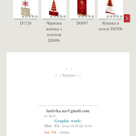
D1726
Червона
D0497
Ялинка в
Біла
ялинка з
золоті D0506
D
золотом
D0496
/ /
/ ( Telegram ) /
lastivka.ua@gmail.com
m. Kyiv
Graphic work:
Mon - Fri
- from 10.00 till 18.00
Sat, Nd
- vihidni