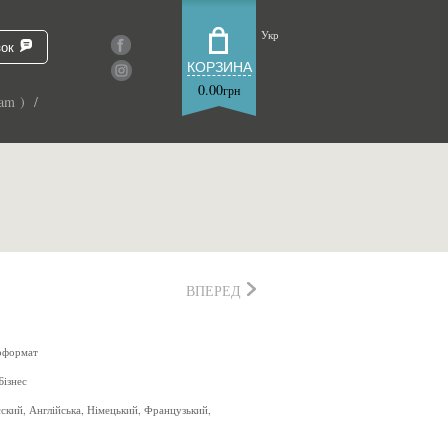
Укр
зок
КОРЗИНА
0.00
грн
am ) /
ВПЕРЕД
оформат
Бізнес
сский, Англійська, Німецький, Французький,