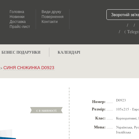
Головна
Види друку
Зворотній зв'я
Новинки
Повернення
Доставка
Контакти
/ /
Прайс-лист
/ ( Telegr
БІЗНЕС ПОДАРУНКИ
КАЛЕНДАРІ
>
СИНЯ СНІЖИНКА D0923
D0923
Номер:
.......
Розмір:
105x215 - Евр
є в наявності
.......
Клас:
Корпоративні, 
.......
Мова:
Українська, Ру
.......
Італійська