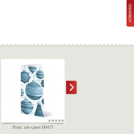
НОВИНКИ
Різні, але єдині D0477
D0478