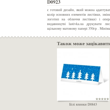
D0923
є готовий дизайн, який можна адаптуват
колір основних елементів листівки, змін
логотип на обличчя листівки) і опе
видавництві lastivka.ua друкувати л
щільному матовому папері 350гр . Мінім
Також може зацікавит
Білі ялинки D0843