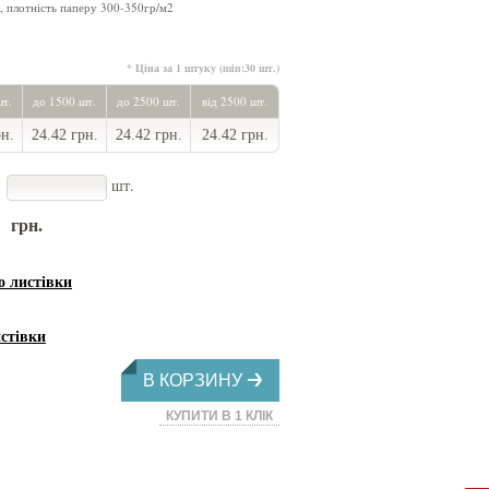
, плотність паперу 300-350гр/м2
* Ціна за 1 штуку (min:30 шт.)
шт.
до 1500 шт.
до 2500 шт.
від 2500 шт.
рн.
24.42 грн.
24.42 грн.
24.42 грн.
шт.
грн.
листівки
стівки
В КОРЗИНУ
КУПИТИ В 1 КЛІК