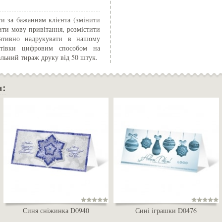
и за бажанням клієнта (змінити
ити мову привітання, розмістити
ративно надрукувати в нашому
истівки цифровим способом на
альний тираж друку від 50 штук.
и:
Синя сніжинка D0940
Сині іграшки D0476