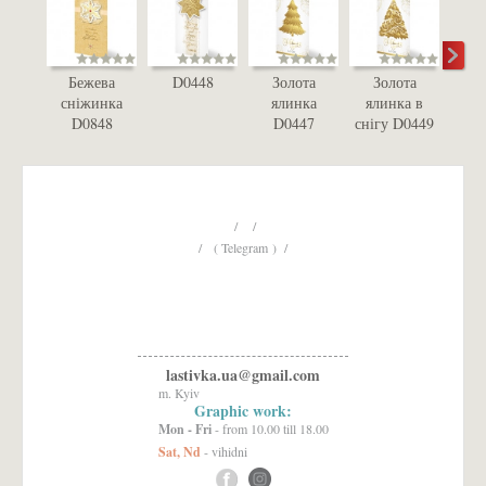
Бежева
D0448
Золота
Золота
З
сніжинка
ялинка
ялинка в
іг
D0848
D0447
снігу D0449
D
/ /
/ ( Telegram ) /
lastivka.ua@gmail.com
m. Kyiv
Graphic work:
Mon - Fri
- from 10.00 till 18.00
Sat, Nd
- vihidni