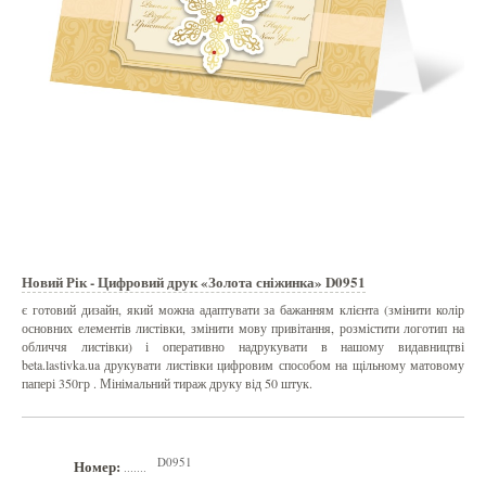
Новий Рік - Цифровий друк «Золота сніжинка» D0951
є готовий дизайн, який можна адаптувати за бажанням клієнта (змінити колір
основних елементів листівки, змінити мову привітання, розмістити логотип на
обличчя листівки) і оперативно надрукувати в нашому видавництві
beta.lastivka.ua друкувати листівки цифровим способом на щільному матовому
папері 350гр . Мінімальний тираж друку від 50 штук.
D0951
Номер:
.......