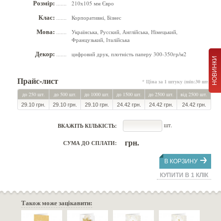
Розмір:
210х105 мм Євро
.......
Клас:
Корпоративні, Бізнес
.......
Мова:
Українська, Русский, Англійська, Німецький,
.......
Французький, Італійська
Декор:
цифровий друк, плотність паперу 300-350гр/м2
.......
НОВИНКИ
Прайс-лист
* Ціна за 1 штуку (min:30 шт.)
до 250 шт.
до 500 шт.
до 1000 шт.
до 1500 шт.
до 2500 шт.
від 2500 шт.
29.10 грн.
29.10 грн.
29.10 грн.
24.42 грн.
24.42 грн.
24.42 грн.
шт.
ВКАЖІТЬ КІЛЬКІСТЬ:
грн.
СУМА ДО СПЛАТИ:
В КОРЗИНУ
КУПИТИ В 1 КЛІК
Також може зацікавити: