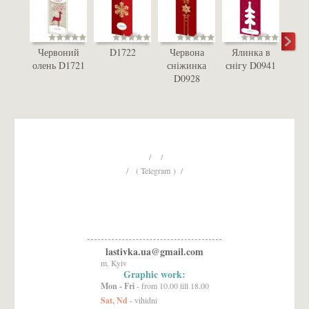
Червоний
D1722
Червона
Ялинка в
Че
олень D1721
сніжинка
снігу D0941
сн
D0928
D
/ /
/ ( Telegram ) /
lastivka.ua@gmail.com
m. Kyiv
Graphic work:
Mon - Fri
- from 10.00 till 18.00
Sat, Nd
- vihidni