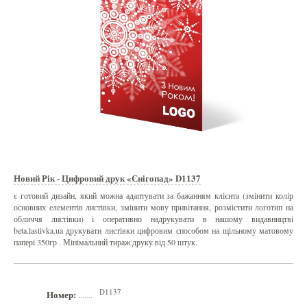
Новий Рік - Цифровий друк «Снігопад» D1137
є готовий дизайн, який можна адаптувати за бажанням клієнта (змінити колір
основних елементів листівки, змінити мову привітання, розмістити логотип на
обличчя листівки) і оперативно надрукувати в нашому видавництві
beta.lastivka.ua друкувати листівки цифровим способом на щільному матовому
папері 350гр . Мінімальний тираж друку від 50 штук.
D1137
Номер:
.......