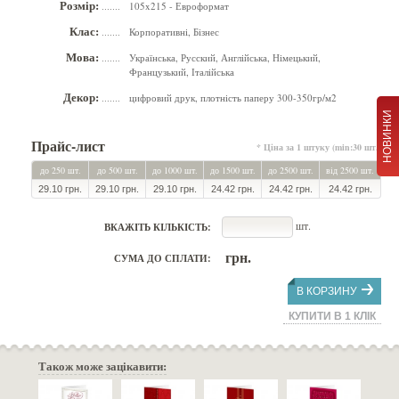
Розмір:
105x215 - Евроформат
.......
Клас:
Корпоративні, Бізнес
.......
Мова:
Українська, Русский, Англійська, Німецький,
.......
Французький, Італійська
Декор:
цифровий друк, плотність паперу 300-350гр/м2
.......
НОВИНКИ
Прайс-лист
* Ціна за 1 штуку (min:30 шт.)
до 250 шт.
до 500 шт.
до 1000 шт.
до 1500 шт.
до 2500 шт.
від 2500 шт.
29.10 грн.
29.10 грн.
29.10 грн.
24.42 грн.
24.42 грн.
24.42 грн.
шт.
ВКАЖІТЬ КІЛЬКІСТЬ:
грн.
СУМА ДО СПЛАТИ:
В КОРЗИНУ
КУПИТИ В 1 КЛІК
Також може зацікавити: