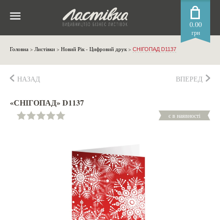
0.00
грн
Головна
>
Листівки
>
Новий Рік - Цифровий друк
>
СНІГОПАД D1137
НАЗАД
ВПЕРЕД
«СНІГОПАД» D1137
є в наявності