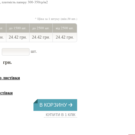
, плотність паперу 300-350гр/м2
* Ціна за 1 штуку (min:30 шт.)
шт.
до 1500 шт.
до 2500 шт.
від 2500 шт.
рн.
24.42 грн.
24.42 грн.
24.42 грн.
шт.
грн.
листівки
стівки
В КОРЗИНУ
КУПИТИ В 1 КЛІК