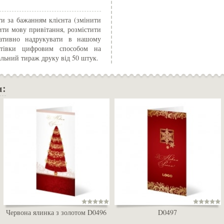
и за бажанням клієнта (змінити
ити мову привітання, розмістити
ративно надрукувати в нашому
истівки цифровим способом на
альний тираж друку від 50 штук.
и:
Червона ялинка з золотом D0496
D0497