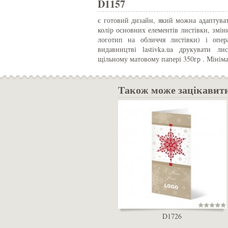
D1157
є готовий дизайн, який можна адаптуват
колір основних елементів листівки, змін
логотип на обличчя листівки) і опе
видавництві lastivka.ua друкувати л
щільному матовому папері 350гр . Мінім
Також може зацікавит
D1726