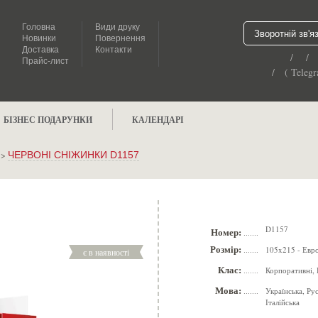
Головна
Види друку
Зворотній зв'я
Новинки
Повернення
Доставка
Контакти
/ /
Прайс-лист
/ ( Telegr
БІЗНЕС ПОДАРУНКИ
КАЛЕНДАРІ
>
ЧЕРВОНІ СНІЖИНКИ D1157
D1157
Номер:
.......
Розмір:
105x215 - Евр
є в наявності
.......
Клас:
Корпоративні, 
.......
Мова:
Українська, Ру
.......
Італійська