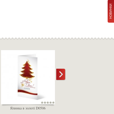
НОВИНКИ
Ялинка в золоті D0506
Біла ялинка D0507