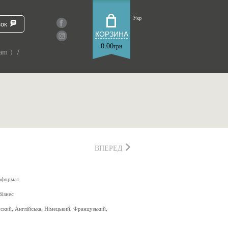
Укр
зок
КОРЗИНА
0.00
грн
am ) /
ВПЕРЕД
оформат
Бізнес
сский, Англійська, Німецький, Французький,