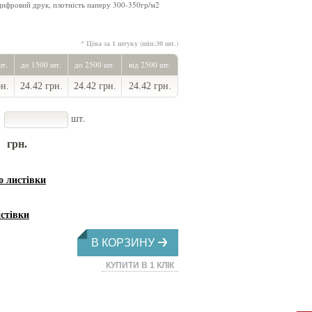
цифровий друк, плотність паперу 300-350гр/м2
* Ціна за 1 штуку (min:30 шт.)
шт.
до 1500 шт.
до 2500 шт.
від 2500 шт.
рн.
24.42 грн.
24.42 грн.
24.42 грн.
шт.
грн.
листівки
стівки
В КОРЗИНУ
КУПИТИ В 1 КЛІК