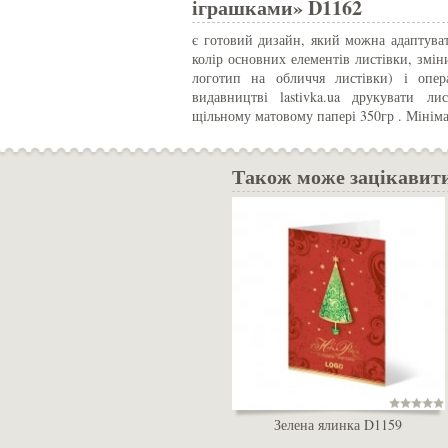
іграшками» D1162
є готовий дизайн, який можна адаптуват
колір основних елементів листівки, змін
логотип на обличчя листівки) і опе
видавництві lastivka.ua друкувати л
щільному матовому папері 350гр . Мінім
Також може зацікавит
Зелена ялинка D1159