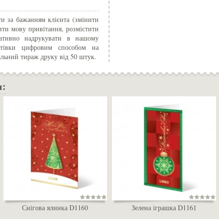
и за бажанням клієнта (змінити
ити мову привітання, розмістити
ративно надрукувати в нашому
истівки цифровим способом на
альний тираж друку від 50 штук.
и:
Снігова ялинка D1160
Зелена іграшка D1161