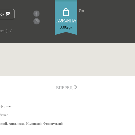
Укр
зок
КОРЗИНА
0.00
грн
am ) /
ВПЕРЕД
оформат
Бізнес
сский, Англійська, Німецький, Французький,