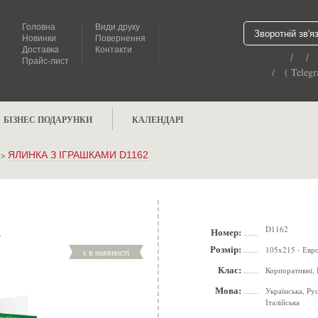
Головна
Види друку
Зворотній зв'я
Новинки
Повернення
Доставка
Контакти
/ /
Прайс-лист
/ ( Telegr
БІЗНЕС ПОДАРУНКИ
КАЛЕНДАРІ
>
ЯЛИНКА З ІГРАШКАМИ D1162
D1162
2
Номер:
.......
Розмір:
105x215 - Евр
є в наявності
.......
Клас:
Корпоративні, 
.......
Мова:
Українська, Ру
.......
Італійська