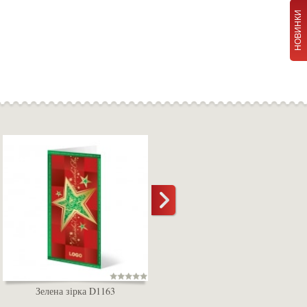
НОВИНКИ
Зелена зірка D1163
Червона сніжинка D1176