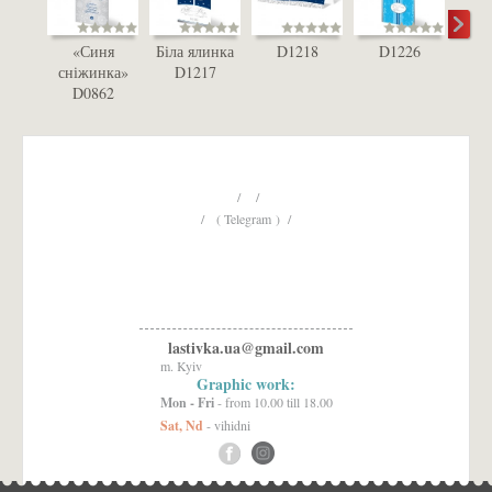
«Синя
Біла ялинка
D1218
D1226
D
сніжинка»
D1217
D0862
/ /
/ ( Telegram ) /
lastivka.ua@gmail.com
m. Kyiv
Graphic work:
Mon - Fri
- from 10.00 till 18.00
Sat, Nd
- vihidni