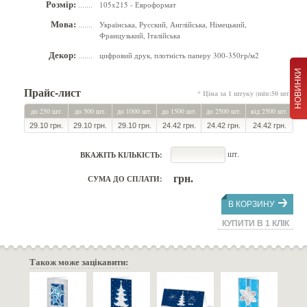
Розмір:
105x215 - Евроформат
.......
Мова:
Українська, Русский, Англійська, Німецький,
.......
Французький, Італійська
Декор:
цифровий друк, плотність паперу 300-350гр/м2
.......
НОВИНКИ
Прайс-лист
* Ціна за 1 штуку (min:50 шт.)
до 250 шт.
до 500 шт.
до 1000 шт.
до 1500 шт.
до 2500 шт.
від 2500 шт.
29.10 грн.
29.10 грн.
29.10 грн.
24.42 грн.
24.42 грн.
24.42 грн.
шт.
ВКАЖІТЬ КІЛЬКІСТЬ:
грн.
СУМА ДО СПЛАТИ:
В КОРЗИНУ
КУПИТИ В 1 КЛІК
Також може зацікавити: