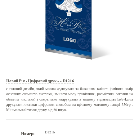
Новий Рік - Цифровий друк «» D1216
є готовий дизайн, який можна адаптувати за бажанням клієнта (змінити колір
основних елементів листівки, змінити мову привітання, розмістити логотип на
обличчя листівки) і оперативно надрукувати в нашому видавництві lastivka.ua
друкувати листівки цифровим способом на щільному матовому папері 350гр .
Мінімальний тираж друку від 50 штук.
D1216
Номер:
.......