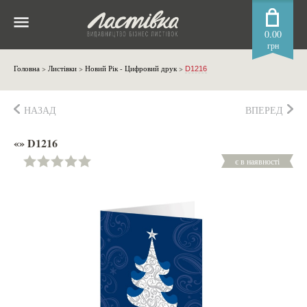
0.00
грн
Головна
>
Листівки
>
Новий Рік - Цифровий друк
>
D1216
НАЗАД
ВПЕРЕД
«» D1216
є в наявності