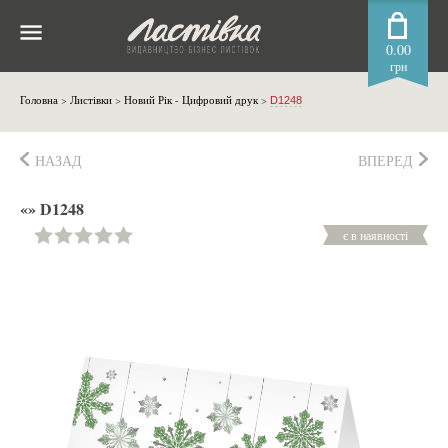
0.00
грн
Головна
>
Листівки
>
Новий Рік - Цифровий друк
>
D1248
НАЗАД
ВПЕРЕД
«» D1248
є в наявності