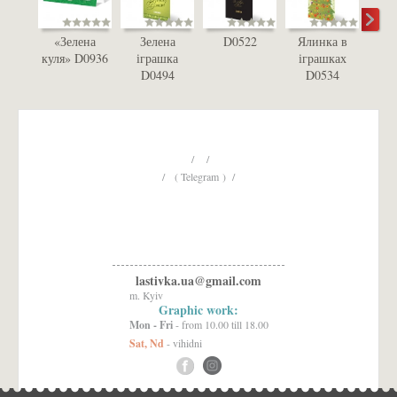
«Зелена
Зелена
D0522
Ялинка в
Сні
куля» D0936
іграшка
іграшках
золо
D0494
D0534
/ /
/ ( Telegram ) /
lastivka.ua@gmail.com
m. Kyiv
Graphic work:
Mon - Fri
- from 10.00 till 18.00
Sat, Nd
- vihidni