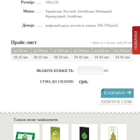
Розмір:
180x130
.......
Мова:
Українська, Русский, Англійська, Німецький,
.......
Французький, Італійська
Декор:
цифровий друк, плотність паперу 300-350гр/м2
.......
НОВИНКИ
Прайс-лист
* Ціна за 1 штуку (min:50 шт.)
до 250 шт.
до 500 шт.
до 1000 шт.
до 1500 шт.
до 2500 шт.
від 2500 шт.
29.10 грн.
29.10 грн.
29.10 грн.
24.42 грн.
24.42 грн.
24.42 грн.
шт.
ВКАЖІТЬ КІЛЬКІСТЬ:
грн.
СУМА ДО СПЛАТИ:
В КОРЗИНУ
КУПИТИ В 1 КЛІК
Також може зацікавити: