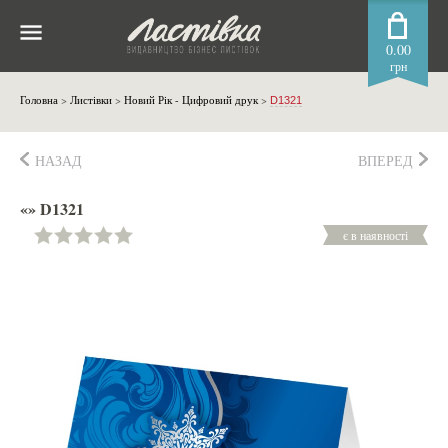
0.00
грн
Головна
>
Листівки
>
Новий Рік - Цифровий друк
>
D1321
НАЗАД
ВПЕРЕД
«» D1321
є в наявності