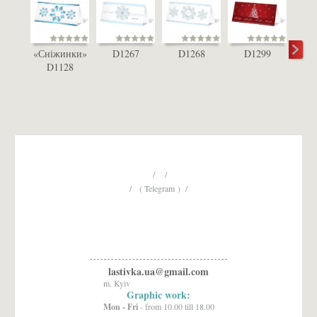
«Сніжинки»
D1267
D1268
D1299
D1128
сн
D
/ /
/ ( Telegram ) /
lastivka.ua@gmail.com
m. Kyiv
Graphic work:
Mon - Fri
- from 10.00 till 18.00