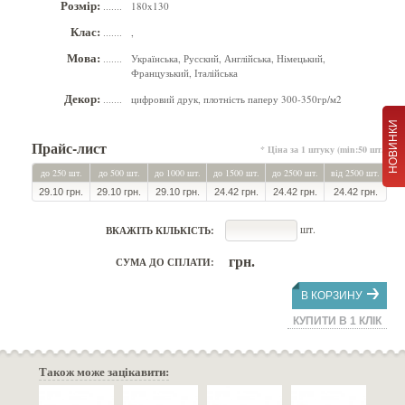
Розмір:
180x130
.......
Клас:
,
.......
Мова:
Українська, Русский, Англійська, Німецький,
.......
Французький, Італійська
Декор:
цифровий друк, плотність паперу 300-350гр/м2
.......
НОВИНКИ
Прайс-лист
* Ціна за 1 штуку (min:50 шт.)
до 250 шт.
до 500 шт.
до 1000 шт.
до 1500 шт.
до 2500 шт.
від 2500 шт.
29.10 грн.
29.10 грн.
29.10 грн.
24.42 грн.
24.42 грн.
24.42 грн.
шт.
ВКАЖІТЬ КІЛЬКІСТЬ:
грн.
СУМА ДО СПЛАТИ:
В КОРЗИНУ
КУПИТИ В 1 КЛІК
Також може зацікавити: