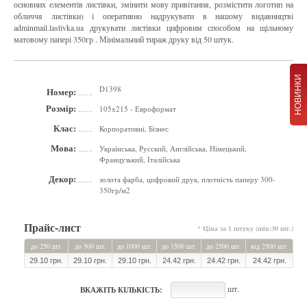
основних елементів листівки, змінити мову привітання, розмістити логотип на
обличчя листівки) і оперативно надрукувати в нашому видавництві
adminmail.lastivka.ua друкувати листівки цифровим способом на щільному
матовому папері 350гр . Мінімальний тираж друку від 50 штук.
НОВИНКИ
D1398
Номер:
.......
Розмір:
105x215 - Евроформат
.......
Клас:
Корпоративні, Бізнес
.......
Мова:
Українська, Русский, Англійська, Німецький,
.......
Французький, Італійська
Декор:
золота фарба, цифровий друк, плотність паперу 300-
.......
350гр/м2
Прайс-лист
* Ціна за 1 штуку (min:30 шт.)
до 250 шт.
до 500 шт.
до 1000 шт.
до 1500 шт.
до 2500 шт.
від 2500 шт.
29.10 грн.
29.10 грн.
29.10 грн.
24.42 грн.
24.42 грн.
24.42 грн.
шт.
ВКАЖІТЬ КІЛЬКІСТЬ: