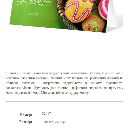
є готовий дизайн, який можна адаптувати за бажанням клієнта (змінити колір
основних елементів листівки, змінити мову привітання, розмістити логотип на
обличчя листівки) і оперативно надрукувати в нашому видавництві
console.lastivka.ua. Друкуюсь дані листівки цифровим способом на щільному
матовому папері 350гр. Мінімальний тираж друку 50штук.
D2017
Номер:
.......
Розмір:
210х105 мм Євро
.......