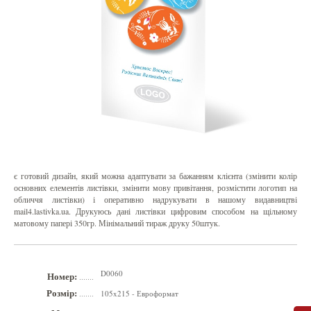
є готовий дизайн, який можна адаптувати за бажанням клієнта (змінити колір
основних елементів листівки, змінити мову привітання, розмістити логотип на
обличчя листівки) і оперативно надрукувати в нашому видавництві
mail4.lastivka.ua. Друкуюсь дані листівки цифровим способом на щільному
матовому папері 350гр. Мінімальний тираж друку 50штук.
D0060
Номер:
.......
Розмір:
105x215 - Евроформат
.......