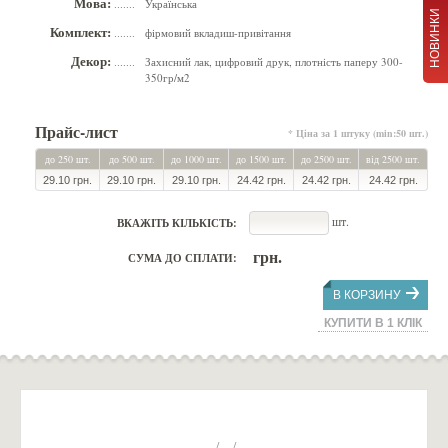
Мова:
Українська
.......
НОВИНКИ
Комплект:
фірмовий вкладиш-привітання
.......
Декор:
Захисний лак, цифровий друк, плотність паперу 300-
.......
350гр/м2
Прайс-лист
* Ціна за 1 штуку (min:50 шт.)
до 250 шт.
до 500 шт.
до 1000 шт.
до 1500 шт.
до 2500 шт.
від 2500 шт.
29.10 грн.
29.10 грн.
29.10 грн.
24.42 грн.
24.42 грн.
24.42 грн.
шт.
ВКАЖІТЬ КІЛЬКІСТЬ:
грн.
СУМА ДО СПЛАТИ:
В КОРЗИНУ
КУПИТИ В 1 КЛІК
/ /