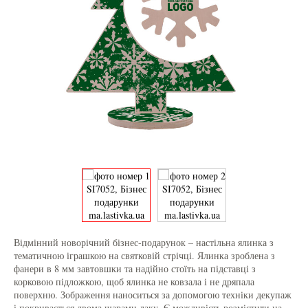
Відмінний новорічний бізнес-подарунок – настільна ялинка з
тематичною іграшкою на святковій стрічці. Ялинка зроблена з
фанери в 8 мм завтовшки та надійно стоїть на підставці з
корковою підложкою, щоб ялинка не ковзала і не дряпала
поверхню. Зображення наноситься за допомогою техніки декупаж
і покривається двома шарами лаку. Є можливість розмістити на