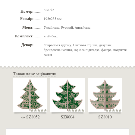
SI7052
Номер:
.......
Розмір:
195х255 мм
.......
Мова:
Українська, Русский, Англійська
.......
Комплект:
kraft-бокс
.......
Декор:
Збирається вручну, Святкова стрічка, декупаж,
.......
брендована наліпка, коркова підкладка, фанера, покриття
лаком
Також може зацікавити:
«» SZ8052
SZ8004
SZ8010