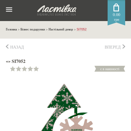
0.00
грн
Головна
>
Бізнес подарунки
>
Настільний декор
>
SI7052
НАЗАД
ВПЕРЕД
«» SI7052
є в наявності