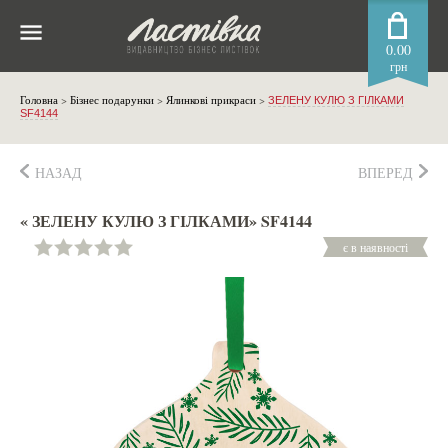
0.00
грн
Головна
>
Бізнес подарунки
>
Ялинкові прикраси
>
ЗЕЛЕНУ КУЛЮ З ГІЛКАМИ
SF4144
НАЗАД
ВПЕРЕД
« ЗЕЛЕНУ КУЛЮ З ГІЛКАМИ» SF4144
є в наявності