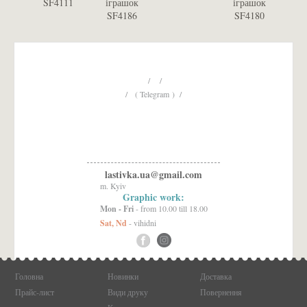
SF4111
іграшок
іграшок
S
SF4186
SF4180
/ /
/ ( Telegram ) /
lastivka.ua@gmail.com
m. Kyiv
Graphic work:
Mon - Fri
- from 10.00 till 18.00
Sat, Nd
- vihidni
Головна
Новинки
Доставка
Прайс-лист
Види друку
Повернення