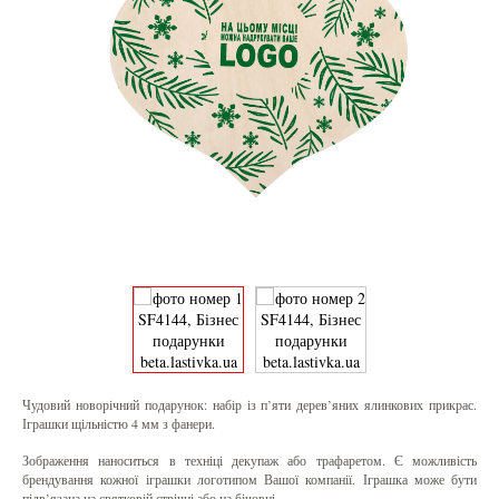
Чудовий новорічний подарунок: набір із п’яти дерев’яних ялинкових прикрас.
Іграшки щільністю 4 мм з фанери.
Зображення наноситься в техніці декупаж або трафаретом. Є можливість
брендування кожної іграшки логотипом Вашої компанії. Іграшка може бути
підв’язана на святковій стрічці або на бічовці.