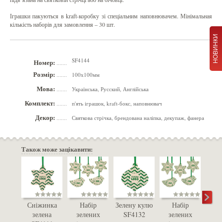
Іграшки пакуються в kraft-коробку зі спеціальним наповнювачем. Мінімальная
кількість наборів для замовлення – 30 шт.
НОВИНКИ
SF4144
Номер:
.......
Розмір:
100х100мм
.......
Мова:
Українська, Русский, Англійська
.......
Комплект:
п'ять іграшок, kraft-бокс, наповнювач
.......
Декор:
Святкова стрічка, брендована наліпка, декупаж, фанера
.......
Також може зацікавити:
Сніжинка
Набір
Зелену кулю
Набір
Зі
зелена
зелених
SF4132
зелених
зав