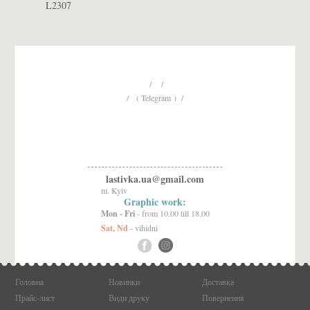
L2307
/ /
/ ( Telegram ) /
lastivka.ua@gmail.com
m. Kyiv
Graphic work:
Mon - Fri
- from 10.00 till 18.00
Sat, Nd
- vihidni
Головна
Новинки
Доставка
Прайс-лист
Види друку
Повернення