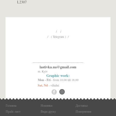
L2307
/ /
/ ( Telegram ) /
lastivka.ua@gmail.com
m. Kyiv
Graphic work:
Mon - Fri
- from 10.00 till 18.00
Sat, Nd
- vihidni
Головна
Новинки
Доставка
Прайс-лист
Види друку
Повернення