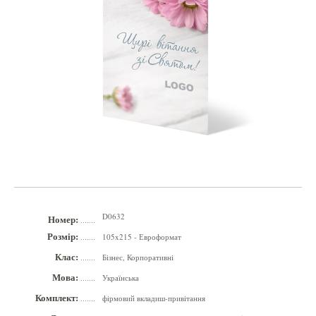
D0632
Номер:
.......
Розмір:
105x215 - Евроформат
.......
Клас:
Бізнес, Корпоративні
.......
Мова:
Українська
.......
Комплект:
фірмовий вкладиш-привітання
.......