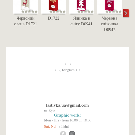
Червоний
D1722
Ялинка в
Червона
Сн
олень D1721
снігу D0941
сніжинка
D
D0942
/ /
/ ( Telegram ) /
lastivka.ua@gmail.com
m. Kyiv
Graphic work:
Mon - Fri
- from 10.00 till 18.00
Sat, Nd
- vihidni