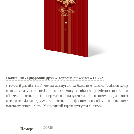
Новий Рік - Цифровий друк «Червона сніжинка» D0928
є готовий дизайн, який можна адаптувати за бажанням клієнта (змінити колір
основних елементів листівки, змінити мову привітання, розмістити логотип на
обличчя листівки) і оперативно надрукувати в нашому видавництві
console.lastivka.ua друкувати листівки цифровим способом на щільному
матовому папері 350гр . Мінімальний тираж друку від 50 штук.
D0928
Номер:
.......