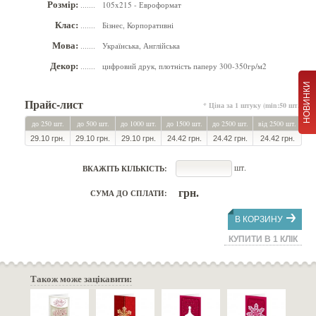
Розмір:
105x215 - Евроформат
.......
Клас:
Бізнес, Корпоративні
.......
Мова:
Українська, Англійська
.......
Декор:
цифровий друк, плотність паперу 300-350гр/м2
.......
НОВИНКИ
Прайс-лист
* Ціна за 1 штуку (min:50 шт.)
до 250 шт.
до 500 шт.
до 1000 шт.
до 1500 шт.
до 2500 шт.
від 2500 шт.
29.10 грн.
29.10 грн.
29.10 грн.
24.42 грн.
24.42 грн.
24.42 грн.
шт.
ВКАЖІТЬ КІЛЬКІСТЬ:
грн.
СУМА ДО СПЛАТИ:
В КОРЗИНУ
КУПИТИ В 1 КЛІК
Також може зацікавити: