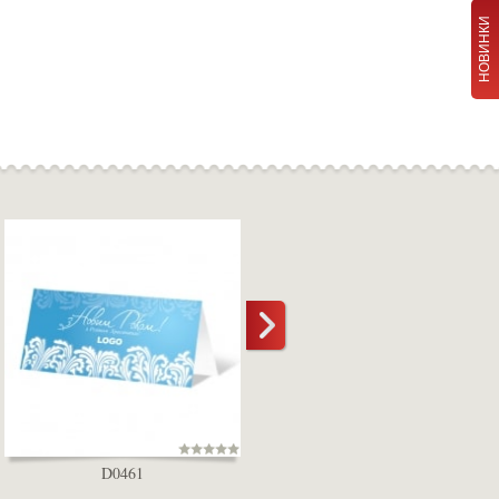
НОВИНКИ
D0461
D0462