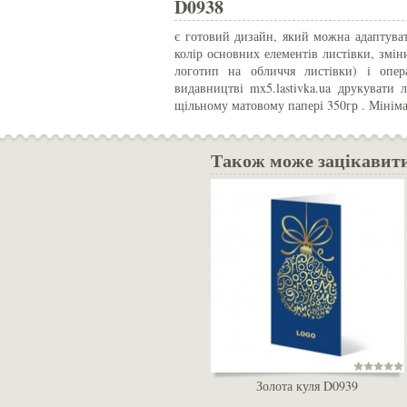
D0938
є готовий дизайн, який можна адаптуват
колір основних елементів листівки, змін
логотип на обличчя листівки) і опе
видавництві mx5.lastivka.ua друкувати
щільному матовому папері 350гр . Мінім
Також може зацікавит
Золота куля D0939