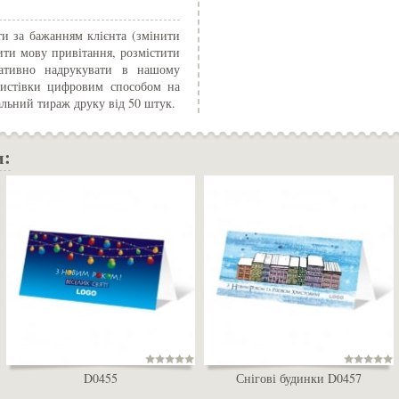
и за бажанням клієнта (змінити
ити мову привітання, розмістити
ративно надрукувати в нашому
 листівки цифровим способом на
альний тираж друку від 50 штук.
и:
D0455
Снігові будинки D0457