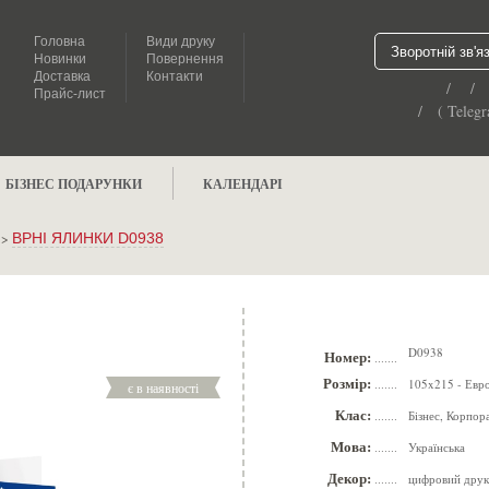
Головна
Види друку
Зворотній зв'я
Новинки
Повернення
Доставка
Контакти
/ /
Прайс-лист
/ ( Telegr
БІЗНЕС ПОДАРУНКИ
КАЛЕНДАРІ
>
ВРНІ ЯЛИНКИ D0938
D0938
Номер:
.......
Розмір:
105x215 - Евр
є в наявності
.......
Клас:
Бізнес, Корпор
.......
Мова:
Українська
.......
Декор:
цифровий друк
.......