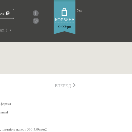
Укр
зок
КОРЗИНА
0.00
грн
am ) /
ВПЕРЕД
оформат
ативні
, плотність паперу 300-350гр/м2