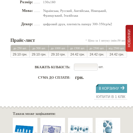
Розмір:
130x180
.......
Мова:
Українська, Русский, Англійська, Німецький,
.......
Французький, Італійська
Декор:
цифровий друк, плотність паперу 300-350гр/м2
.......
НОВИНКИ
Прайс-лист
* Ціна за 1 штуку (min:50 шт.)
до 250 шт.
до 500 шт.
до 1000 шт.
до 1500 шт.
до 2500 шт.
від 2500 шт.
29.10 грн.
29.10 грн.
29.10 грн.
24.42 грн.
24.42 грн.
24.42 грн.
шт.
ВКАЖІТЬ КІЛЬКІСТЬ:
грн.
СУМА ДО СПЛАТИ:
В КОРЗИНУ
КУПИТИ В 1 КЛІК
Також може зацікавити: