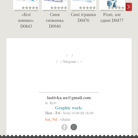
«Білі
Синя
Сині іграшки
Різні, але
D
ялинки»
сніжинка
D0476
єдині D0477
D0843
D0940
/ /
/ ( Telegram ) /
lastivka.ua@gmail.com
m. Kyiv
Graphic work:
Mon - Fri
- from 10.00 till 18.00
Sat, Nd
- vihidni