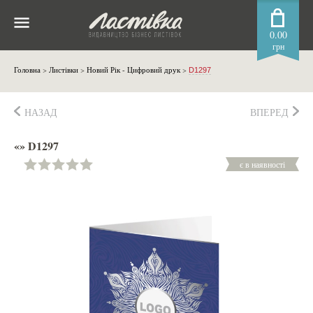
0.00
грн
Головна
>
Листівки
>
Новий Рік - Цифровий друк
>
D1297
НАЗАД
ВПЕРЕД
«» D1297
є в наявності