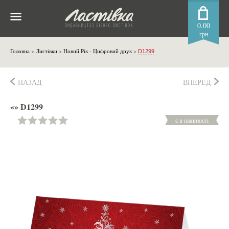
0.00
грн
Головна
>
Листівки
>
Новий Рік - Цифровий друк
>
D1299
НАЗАД
ВПЕРЕД
«» D1299
є в наявності