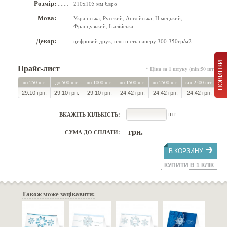
Розмір:
210х105 мм Євро
.......
Мова:
Українська, Русский, Англійська, Німецький,
.......
Французький, Італійська
Декор:
цифровий друк, плотність паперу 300-350гр/м2
.......
НОВИНКИ
Прайс-лист
* Ціна за 1 штуку (min:50 шт.)
до 250 шт.
до 500 шт.
до 1000 шт.
до 1500 шт.
до 2500 шт.
від 2500 шт.
29.10 грн.
29.10 грн.
29.10 грн.
24.42 грн.
24.42 грн.
24.42 грн.
шт.
ВКАЖІТЬ КІЛЬКІСТЬ:
грн.
СУМА ДО СПЛАТИ:
В КОРЗИНУ
КУПИТИ В 1 КЛІК
Також може зацікавити: