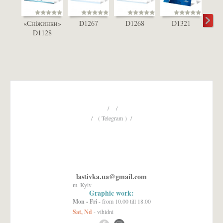
«Сніжинки»
D1267
D1268
D1321
D1128
сн
D
/ /
/ ( Telegram ) /
lastivka.ua@gmail.com
m. Kyiv
Graphic work:
Mon - Fri
- from 10.00 till 18.00
Sat, Nd
- vihidni