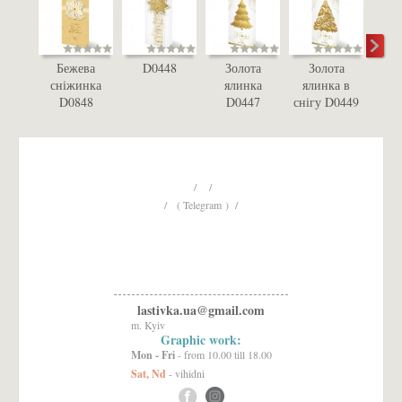
Бежева
D0448
Золота
Золота
З
сніжинка
ялинка
ялинка в
іг
D0848
D0447
снігу D0449
D
/ /
/ ( Telegram ) /
lastivka.ua@gmail.com
m. Kyiv
Graphic work:
Mon - Fri
- from 10.00 till 18.00
Sat, Nd
- vihidni