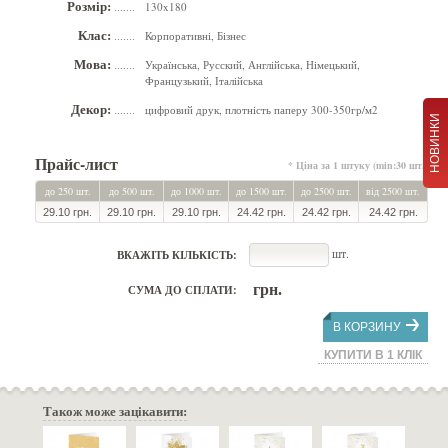
Розмір:
130x180
.......
Клас:
Корпоративні, Бізнес
.......
Мова:
Українська, Русский, Англійська, Німецький,
.......
Французький, Італійська
Декор:
цифровий друк, плотність паперу 300-350гр/м2
.......
НОВИНКИ
Прайс-лист
* Ціна за 1 штуку (min:30 шт.)
до 250 шт.
до 500 шт.
до 1000 шт.
до 1500 шт.
до 2500 шт.
від 2500 шт.
29.10 грн.
29.10 грн.
29.10 грн.
24.42 грн.
24.42 грн.
24.42 грн.
шт.
ВКАЖІТЬ КІЛЬКІСТЬ:
грн.
СУМА ДО СПЛАТИ:
В КОРЗИНУ
КУПИТИ В 1 КЛІК
Також може зацікавити: