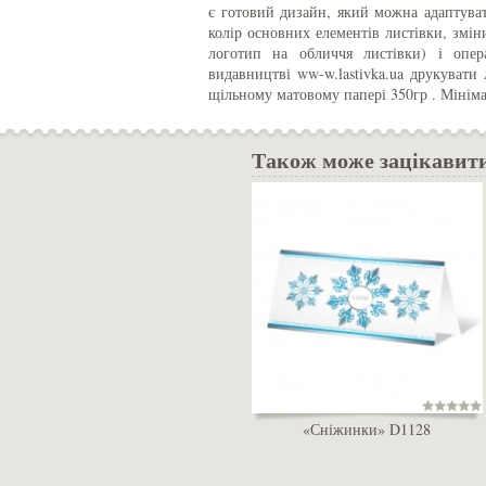
є готовий дизайн, який можна адаптуват
колір основних елементів листівки, змін
логотип на обличчя листівки) і опе
видавництві ww-w.lastivka.ua друкувати
щільному матовому папері 350гр . Мінім
Також може зацікавит
«Сніжинки» D1128