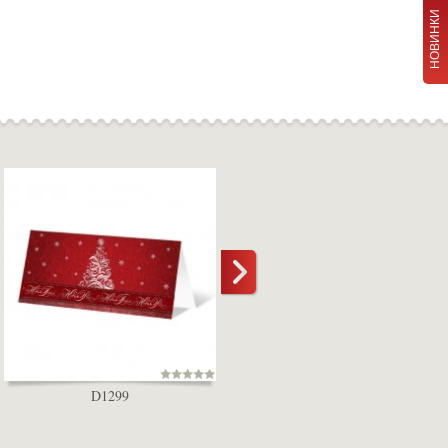
НОВИНКИ
D1299
D1321