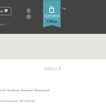
Укр
зок
КОРЗИНА
0.00
грн
am ) /
ВПЕРЕД
сский, Англійська, Німецький, Французький,
плотність паперу 300-350гр/м2