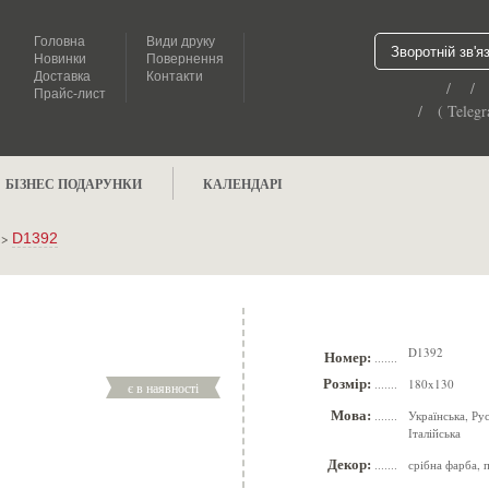
Головна
Види друку
Зворотній зв'я
Новинки
Повернення
Доставка
Контакти
/ /
Прайс-лист
/ ( Telegr
БІЗНЕС ПОДАРУНКИ
КАЛЕНДАРІ
>
D1392
D1392
Номер:
.......
Розмір:
180x130
є в наявності
.......
Мова:
Українська, Ру
.......
Італійська
Декор:
срібна фарба, 
.......