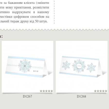
и за бажанням клієнта (змінити
ити мову привітання, розмістити
ративно надрукувати в нашому
 листівки цифровим способом на
альний тираж друку від 50 штук.
и:
D1267
D1268