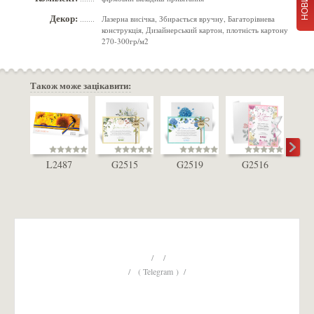
Декор:
Лазерна висічка, Збирається вручну, Багаторівнева
.......
конструкція, Дизайнерський картон, плотність картону
270-300гр/м2
Також може зацікавити:
L2487
G2515
G2519
G2516
L
/ /
/ ( Telegram ) /