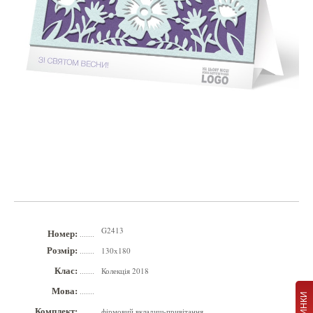
G2413
Номер:
.......
Розмір:
130x180
.......
Клас:
Колекція 2018
.......
Мова:
.......
НОВИНКИ
Комплект:
фірмовий вкладиш-привітання
.......