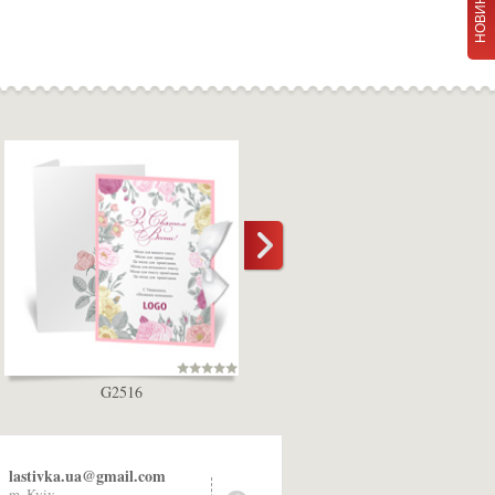
НОВИНКИ
G2516
L2485
lastivka.ua@gmail.com
m. Kyiv