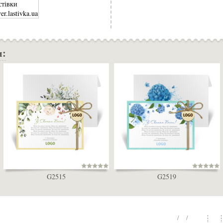
и:
G2515
G2519
/ /