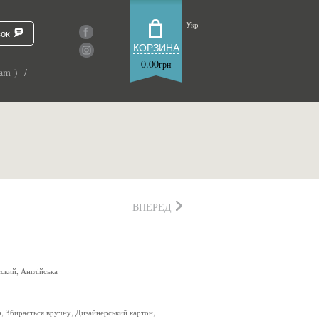
Укр
зок
КОРЗИНА
0.00
грн
am ) /
ВПЕРЕД
сский, Англійська
а, Збирається вручну, Дизайнерський картон,