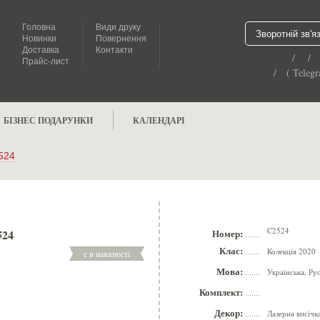
Головна
Види друку
Зворотній зв'я
Новинки
Повернення
Доставка
Контакти
/ /
Прайс-лист
/ ( Telegr
БІЗНЕС ПОДАРУНКИ
КАЛЕНДАРІ
524
C2524
524
Номер:
.......
Клас:
Колекція 2020
є в наявності
.......
Мова:
Українська, Ру
.......
Комплект:
.......
Декор:
Лазерна висічк
.......