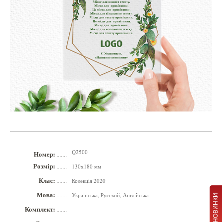
Q2500
Номер:
.......
Розмір:
130х180 мм
.......
Клас:
Колекція 2020
.......
Мова:
Українська, Русский, Англійська
.......
НОВИНКИ
Комплект:
.......