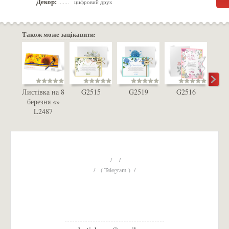
Декор:
цифровий друк
.......
Також може зацікавити:
Листівка на 8
G2515
G2519
G2516
L
березня «»
L2487
/ /
/ ( Telegram ) /