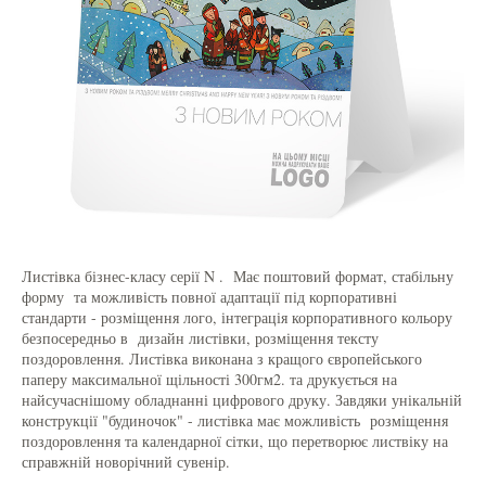
Листівка бізнес-класу серії N . Має поштовий формат, стабільну
форму та можливість повної адаптації під корпоративні
стандарти - розміщення лого, інтеграція корпоративного кольору
безпосередньо в дизайн листівки, розміщення тексту
поздоровлення. Листівка виконана з кращого європейського
паперу максимальної щільності 300гм2. та друкується на
найсучаснішому обладнанні цифрового друку. Завдяки унікальній
конструкції "будиночок" - листівка має можливість розміщення
поздоровлення та календарної сітки, що перетворює листвіку на
справжній новорічний сувенір.