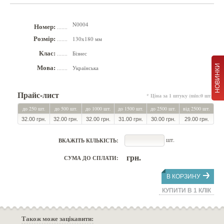
N0004
Номер:
.......
Розмір:
130х180 мм
.......
Клас:
Бізнес
.......
Мова:
НОВИНКИ
Українська
.......
Прайс-лист
* Ціна за 1 штуку (min:0 шт.)
до 250 шт.
до 500 шт.
до 1000 шт.
до 1500 шт.
до 2500 шт.
від 2500 шт.
32.00 грн.
32.00 грн.
32.00 грн.
31.00 грн.
30.00 грн.
29.00 грн.
шт.
ВКАЖІТЬ КІЛЬКІСТЬ:
грн.
СУМА ДО СПЛАТИ:
В КОРЗИНУ
КУПИТИ В 1 КЛІК
Також може зацікавити: