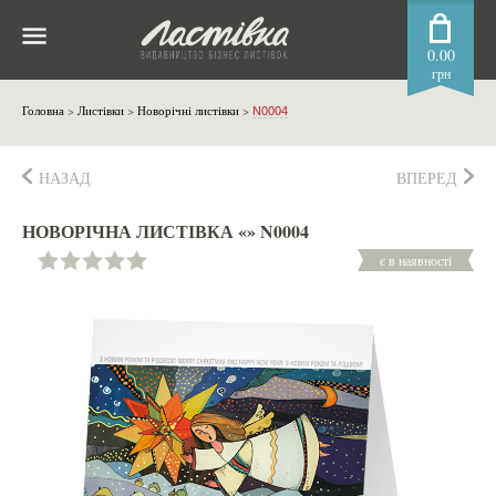
0.00
грн
Головна
>
Листівки
>
Новорічні листівки
>
N0004
НАЗАД
ВПЕРЕД
НОВОРІЧНА ЛИСТІВКА «» N0004
є в наявності