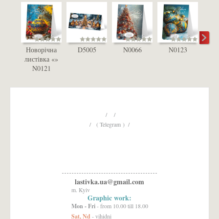
Новорічна
D5005
N0066
N0123
D
листівка «»
N0121
/ /
/ ( Telegram ) /
lastivka.ua@gmail.com
m. Kyiv
Graphic work:
Mon - Fri
- from 10.00 till 18.00
Sat, Nd
- vihidni