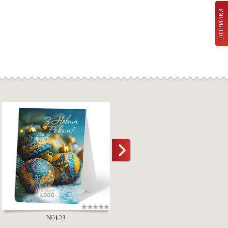
НОВИНКИ
N0123
D5000