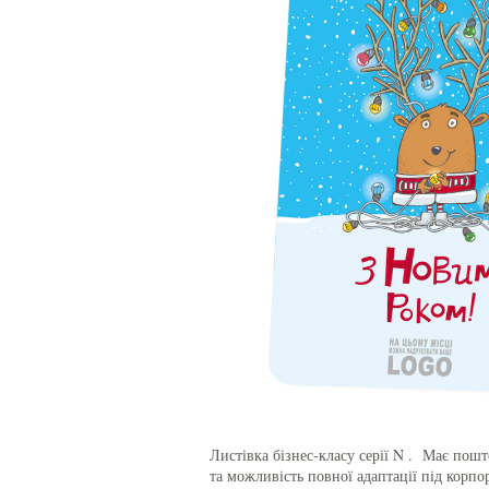
Листівка бізнес-класу серії N . Має пош
та можливість повної адаптації під корпо