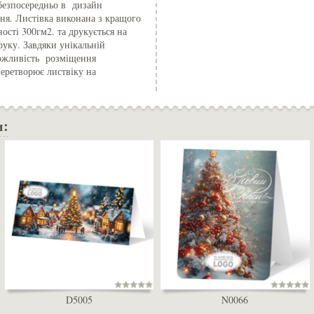
 безпосередньо в дизайн
ня. Листівка виконана з кращого
ості 300гм2. та друкується на
уку. Завдяки унікальній
можливість розміщення
перетворює листвіку на
и:
D5005
N0066