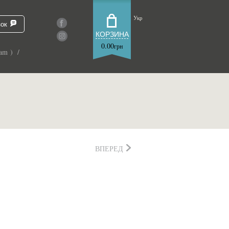
Укр
зок
КОРЗИНА
0.00
грн
am ) /
ВПЕРЕД