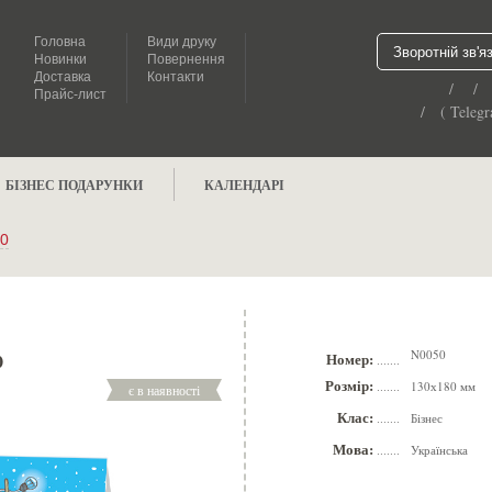
Головна
Види друку
Зворотній зв'я
Новинки
Повернення
Доставка
Контакти
/ /
Прайс-лист
/ ( Telegr
БІЗНЕС ПОДАРУНКИ
КАЛЕНДАРІ
0
N0050
0
Номер:
.......
Розмір:
130х180 мм
є в наявності
.......
Клас:
Бізнес
.......
Мова:
Українська
.......