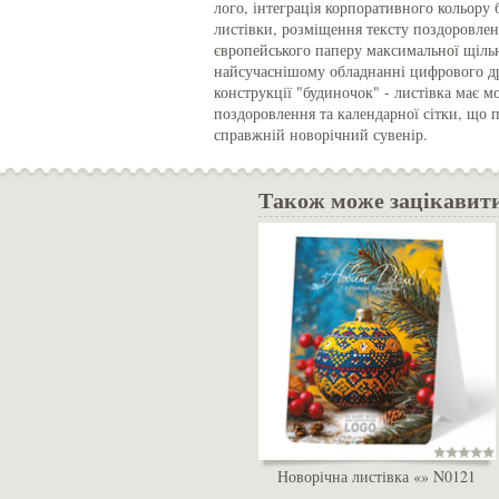
лого, інтеграція корпоративного кольору
листівки, розміщення тексту поздоровлен
європейського паперу максимальної щільн
найсучаснішому обладнанні цифрового др
конструкції "будиночок" - листівка має 
поздоровлення та календарної сітки, що 
справжній новорічний сувенір.
Також може зацікавит
Новорічна листівка «» N0121