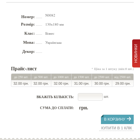
N0082
Номер:
.......
Розмір:
130х180 мм
.......
Клас:
Бізнес
.......
Мова:
Українська
.......
НОВИНКИ
Декор:
.......
Прайс-лист
* Ціна за 1 штуку (min:0 шт.)
до 250 шт.
до 500 шт.
до 1000 шт.
до 1500 шт.
до 2500 шт.
від 2500 шт.
32.00 грн.
32.00 грн.
32.00 грн.
31.00 грн.
30.00 грн.
29.00 грн.
шт.
ВКАЖІТЬ КІЛЬКІСТЬ:
грн.
СУМА ДО СПЛАТИ:
В КОРЗИНУ
КУПИТИ В 1 КЛІК