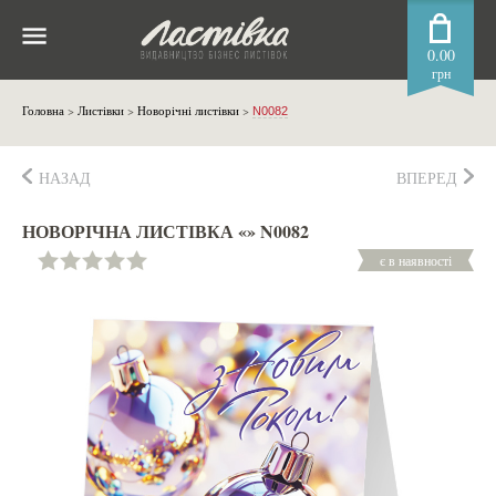
0.00
грн
Головна
>
Листівки
>
Новорічні листівки
>
N0082
НАЗАД
ВПЕРЕД
НОВОРІЧНА ЛИСТІВКА «» N0082
є в наявності