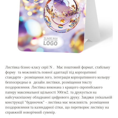
Листівка бізнес-класу серії N . Має поштовий формат, стабільну
форму та можливість повної адаптації під корпоративні
стандарти - розміщення лого, інтеграція корпоративного кольору
безпосередньо в дизайн листівки, розміщення тексту
поздоровлення. Листівка виконана з кращого європейського
паперу максимальної щільності 300гм2. та друкується на
найсучаснішому обладнанні цифрового друку. Завдяки унікальній
конструкції "будиночок" - листівка має можливість розміщення
поздоровлення та календарної сітки, що перетворює листвіку на
справжній новорічний сувенір.