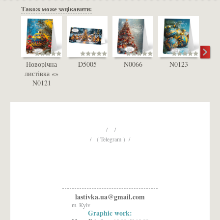
Також може зацікавити:
Новорічна
D5005
N0066
N0123
D
листівка «»
N0121
/ /
/ ( Telegram ) /
lastivka.ua@gmail.com
m. Kyiv
Graphic work: