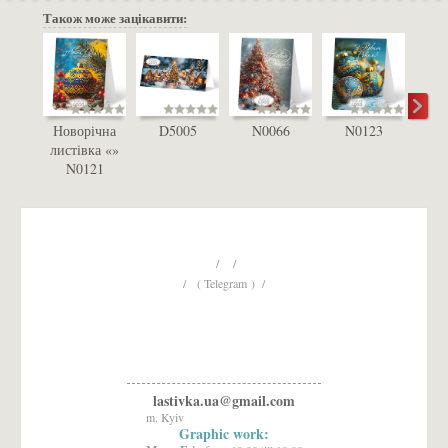
Також може зацікавити:
Новорічна
D5005
N0066
N0123
D
листівка «»
N0121
/ /
/ ( Telegram ) /
lastivka.ua@gmail.com
m. Kyiv
Graphic work: