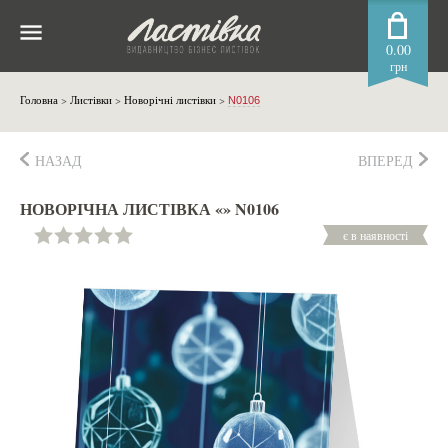
0.00
грн
Головна
>
Листівки
>
Новорічні листівки
>
N0106
НАЗАД
ВПЕРЕД
НОВОРІЧНА ЛИСТІВКА «» N0106
є в наявності