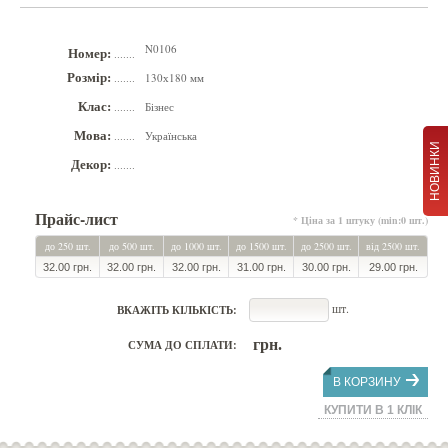
N0106
Номер:
.......
Розмір:
130х180 мм
.......
Клас:
Бізнес
.......
Мова:
Українська
.......
НОВИНКИ
Декор:
.......
Прайс-лист
* Ціна за 1 штуку (min:0 шт.)
до 250 шт.
до 500 шт.
до 1000 шт.
до 1500 шт.
до 2500 шт.
від 2500 шт.
32.00 грн.
32.00 грн.
32.00 грн.
31.00 грн.
30.00 грн.
29.00 грн.
шт.
ВКАЖІТЬ КІЛЬКІСТЬ:
грн.
СУМА ДО СПЛАТИ:
В КОРЗИНУ
КУПИТИ В 1 КЛІК