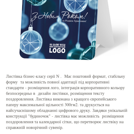
Листівка бізнес-класу серії N . Має поштовий формат, стабільну
форму та можливість повної адаптації під корпоративні
стандарти - розміщення лого, інтеграція корпоративного кольору
безпосередньо в дизайн листівки, розміщення тексту
поздоровлення. Листівка виконана з кращого європейського
паперу максимальної щільності 300гм2. та друкується на
найсучаснішому обладнанні цифрового друку. Завдяки унікальній
конструкції "будиночок" - листівка має можливість розміщення
поздоровлення та календарної сітки, що перетворює листвіку на
справжній новорічний сувенір.