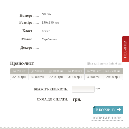
N0096
Номер:
.......
Розмір:
130х180 мм
.......
Клас:
Бізнес
.......
Мова:
Українська
.......
НОВИНКИ
Декор:
.......
Прайс-лист
* Ціна за 1 штуку (min:0 шт.)
до 250 шт.
до 500 шт.
до 1000 шт.
до 1500 шт.
до 2500 шт.
від 2500 шт.
32.00 грн.
32.00 грн.
32.00 грн.
31.00 грн.
30.00 грн.
29.00 грн.
шт.
ВКАЖІТЬ КІЛЬКІСТЬ:
грн.
СУМА ДО СПЛАТИ:
В КОРЗИНУ
КУПИТИ В 1 КЛІК