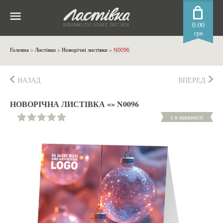
0.00
грн
Головна
>
Листівки
>
Новорічні листівки
>
N0096
НАЗАД
ВПЕРЕД
НОВОРІЧНА ЛИСТІВКА «» N0096
є в наявності