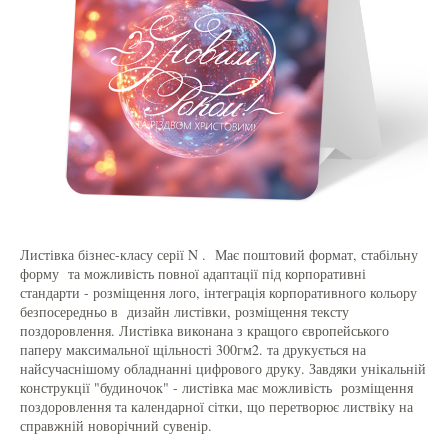
Листівка бізнес-класу серії N . Має поштовий формат, стабільну
форму та можливість повної адаптації під корпоративні
стандарти - розміщення лого, інтеграція корпоративного кольору
безпосередньо в дизайн листівки, розміщення тексту
поздоровлення. Листівка виконана з кращого європейського
паперу максимальної щільності 300гм2. та друкується на
найсучаснішому обладнанні цифрового друку. Завдяки унікальній
конструкції "будиночок" - листівка має можливість розміщення
поздоровлення та календарної сітки, що перетворює листвіку на
справжній новорічний сувенір.