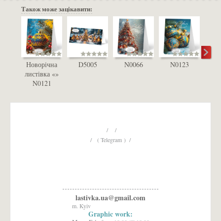
Також може зацікавити:
Новорічна
D5005
N0066
N0123
D
листівка «»
N0121
/ /
/ ( Telegram ) /
lastivka.ua@gmail.com
m. Kyiv
Graphic work: