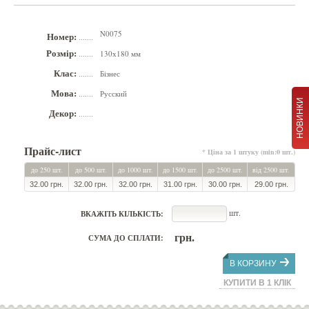
N0075
Номер:
.......
Розмір:
130х180 мм
.......
Клас:
Бізнес
.......
Мова:
Русский
.......
НОВИНКИ
Декор:
.......
Прайс-лист
* Ціна за 1 штуку (min:0 шт.)
до 250 шт.
до 500 шт.
до 1000 шт.
до 1500 шт.
до 2500 шт.
від 2500 шт.
32.00 грн.
32.00 грн.
32.00 грн.
31.00 грн.
30.00 грн.
29.00 грн.
шт.
ВКАЖІТЬ КІЛЬКІСТЬ:
грн.
СУМА ДО СПЛАТИ:
В КОРЗИНУ
КУПИТИ В 1 КЛІК