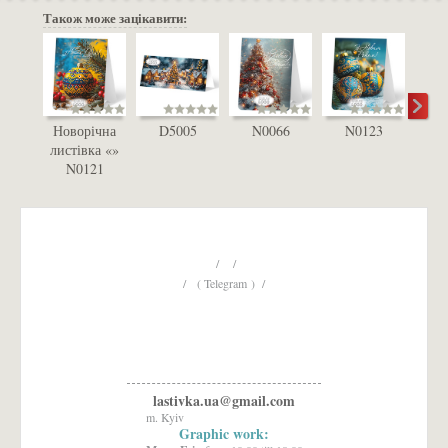
Також може зацікавити:
Новорічна
D5005
N0066
N0123
D
листівка «»
N0121
/ /
/ ( Telegram ) /
lastivka.ua@gmail.com
m. Kyiv
Graphic work: