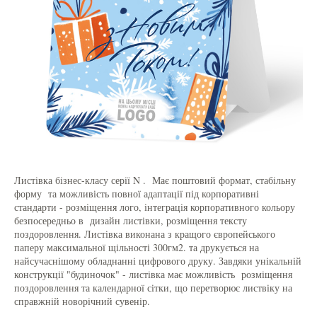
Листівка бізнес-класу серії N . Має поштовий формат, стабільну
форму та можливість повної адаптації під корпоративні
стандарти - розміщення лого, інтеграція корпоративного кольору
безпосередньо в дизайн листівки, розміщення тексту
поздоровлення. Листівка виконана з кращого європейського
паперу максимальної щільності 300гм2. та друкується на
найсучаснішому обладнанні цифрового друку. Завдяки унікальній
конструкції "будиночок" - листівка має можливість розміщення
поздоровлення та календарної сітки, що перетворює листвіку на
справжній новорічний сувенір.