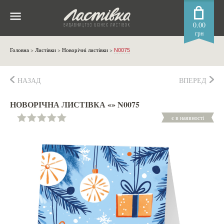
0.00
грн
Головна
>
Листівки
>
Новорічні листівки
>
N0075
НАЗАД
ВПЕРЕД
НОВОРІЧНА ЛИСТІВКА «» N0075
є в наявності