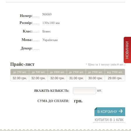
N0089
Номер:
.......
Розмір:
130х180 мм
.......
Клас:
Бізнес
.......
Мова:
Українська
.......
НОВИНКИ
Декор:
.......
Прайс-лист
* Ціна за 1 штуку (min:0 шт.)
до 250 шт.
до 500 шт.
до 1000 шт.
до 1500 шт.
до 2500 шт.
від 2500 шт.
32.00 грн.
32.00 грн.
32.00 грн.
31.00 грн.
30.00 грн.
29.00 грн.
шт.
ВКАЖІТЬ КІЛЬКІСТЬ:
грн.
СУМА ДО СПЛАТИ:
В КОРЗИНУ
КУПИТИ В 1 КЛІК