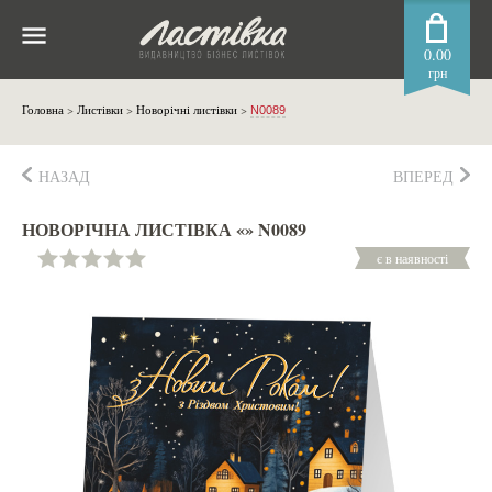
0.00
грн
Головна
>
Листівки
>
Новорічні листівки
>
N0089
НАЗАД
ВПЕРЕД
НОВОРІЧНА ЛИСТІВКА «» N0089
є в наявності