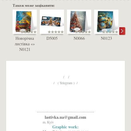
Також може зацікавити:
Новорічна
D5005
N0066
N0123
D
листівка «»
N0121
/ /
/ ( Telegram ) /
lastivka.ua@gmail.com
m. Kyiv
Graphic work: