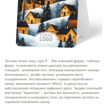
Листівка бізнес-класу серії N . Має поштовий формат, стабільну
форму та можливість повної адаптації під корпоративні
стандарти - розміщення лого, інтеграція корпоративного кольору
безпосередньо в дизайн листівки, розміщення тексту
поздоровлення. Листівка виконана з кращого європейського
паперу максимальної щільності 300гм2. та друкується на
найсучаснішому обладнанні цифрового друку. Завдяки унікальній
конструкції "будиночок" - листівка має можливість розміщення
поздоровлення та календарної сітки, що перетворює листвіку на
справжній новорічний сувенір.