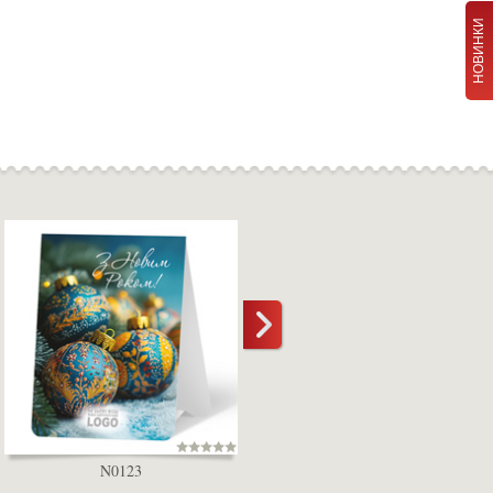
НОВИНКИ
N0123
D5000