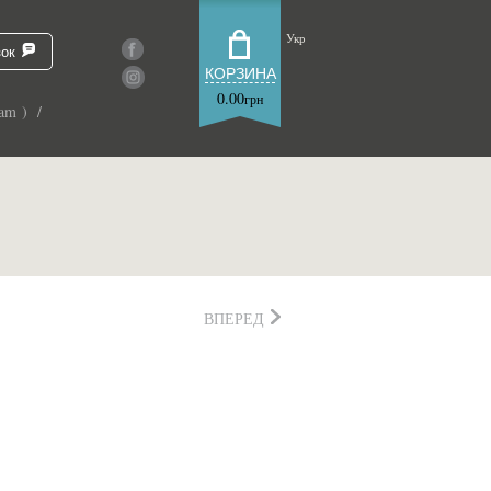
Укр
зок
КОРЗИНА
0.00
грн
am ) /
ВПЕРЕД