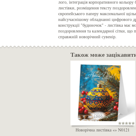
лого, інтеграція корпоративного кольору
листівки, розміщення тексту поздоровлен
європейського паперу максимальної щільн
найсучаснішому обладнанні цифрового др
конструкції "будиночок" - листівка має 
поздоровлення та календарної сітки, що 
справжній новорічний сувенір.
Також може зацікавит
Новорічна листівка «» N0121