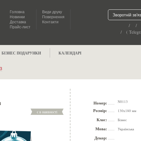
Головна
Види друку
Зворотній зв'я
Новинки
Повернення
Доставка
Контакти
/ /
Прайс-лист
/ ( Telegr
БІЗНЕС ПОДАРУНКИ
КАЛЕНДАРІ
3
N0113
3
Номер:
.......
Розмір:
130х180 мм
є в наявності
.......
Клас:
Бізнес
.......
Мова:
Українська
.......
Декор:
.......