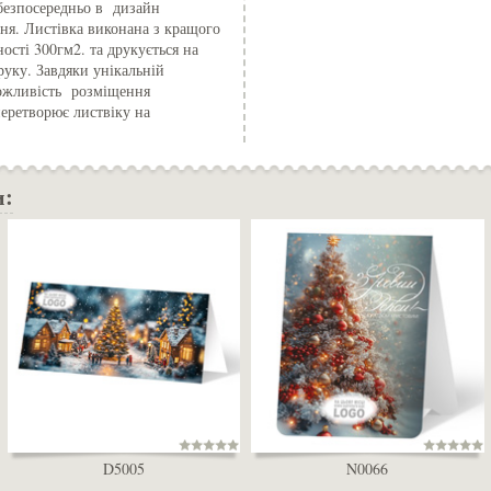
 безпосередньо в дизайн
ня. Листівка виконана з кращого
ості 300гм2. та друкується на
уку. Завдяки унікальній
можливість розміщення
перетворює листвіку на
и:
D5005
N0066