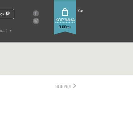
Укр
зок
КОРЗИНА
0.00
грн
am ) /
ВПЕРЕД