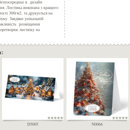
 безпосередньо в дизайн
ня. Листівка виконана з кращого
ості 300гм2. та друкується на
уку. Завдяки унікальній
можливість розміщення
перетворює листвіку на
и:
D5005
N0066