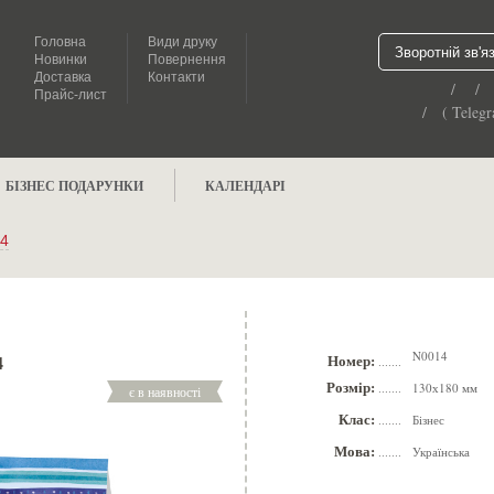
Головна
Види друку
Зворотній зв'я
Новинки
Повернення
Доставка
Контакти
/ /
Прайс-лист
/ ( Telegr
БІЗНЕС ПОДАРУНКИ
КАЛЕНДАРІ
4
N0014
4
Номер:
.......
Розмір:
130х180 мм
є в наявності
.......
Клас:
Бізнес
.......
Мова:
Українська
.......