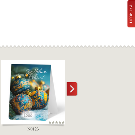
НОВИНКИ
N0123
D5000