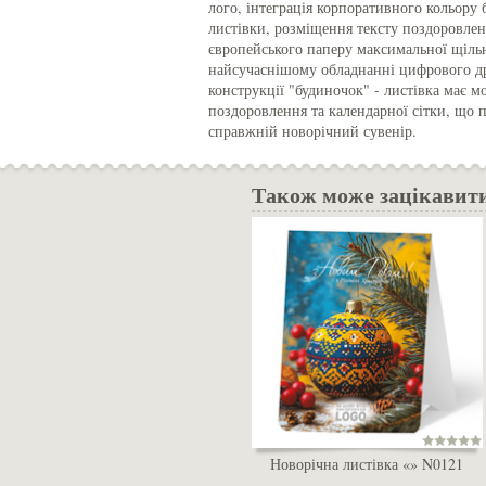
лого, інтеграція корпоративного кольору
листівки, розміщення тексту поздоровлен
європейського паперу максимальної щільн
найсучаснішому обладнанні цифрового др
конструкції "будиночок" - листівка має 
поздоровлення та календарної сітки, що 
справжній новорічний сувенір.
Також може зацікавит
Новорічна листівка «» N0121