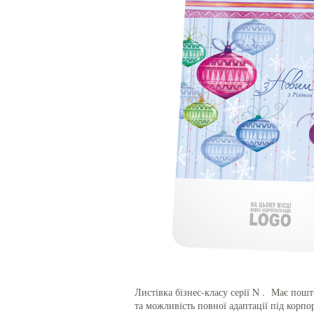
Листівка бізнес-класу серії N . Має пош
та можливість повної адаптації під корпо