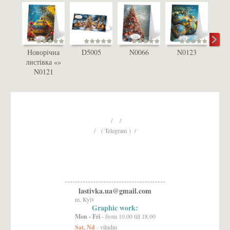
Новорічна
D5005
N0066
N0123
D
листівка «»
N0121
/ /
/ ( Telegram ) /
lastivka.ua@gmail.com
m. Kyiv
Graphic work:
Mon - Fri
- from 10.00 till 18.00
Sat, Nd
- vihidni