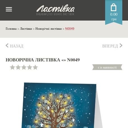
0.00
грн
Головна
>
Листівки
>
Новорічні листівки
>
N0049
НАЗАД
ВПЕРЕД
НОВОРІЧНА ЛИСТІВКА «» N0049
є в наявності