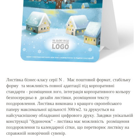
Листівка бізнес-класу серії N . Має поштовий формат, стабільну
форму та можливість повної адаптації під корпоративні
стандарти - розміщення лого, інтеграція корпоративного кольору
безпосередньо в дизайн листівки, розміщення тексту
поздоровлення. Листівка виконана з кращого європейського
паперу максимальної щільності 300гм2. та друкується на
найсучаснішому обладнанні цифрового друку. Завдяки унікальній
конструкції "будиночок" - листівка має можливість розміщення
поздоровлення та календарної сітки, що перетворює листвіку на
справжній новорічний сувенір.