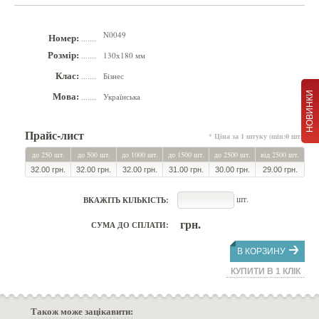
N0049
Номер:
.......
Розмір:
130х180 мм
.......
Клас:
Бізнес
.......
Мова:
НОВИНКИ
Українська
.......
Прайс-лист
* Ціна за 1 штуку (min:0 шт.)
до 250 шт.
до 500 шт.
до 1000 шт.
до 1500 шт.
до 2500 шт.
від 2500 шт.
32.00 грн.
32.00 грн.
32.00 грн.
31.00 грн.
30.00 грн.
29.00 грн.
шт.
ВКАЖІТЬ КІЛЬКІСТЬ:
грн.
СУМА ДО СПЛАТИ:
В КОРЗИНУ
КУПИТИ В 1 КЛІК
Також може зацікавити: