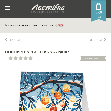
0.00
грн
Головна
>
Листівки
>
Новорічні листівки
>
N0102
НАЗАД
ВПЕРЕД
НОВОРІЧНА ЛИСТІВКА «» N0102
є в наявності