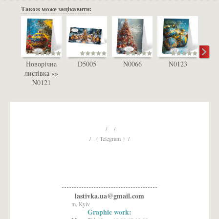
Також може зацікавити:
Новорічна
D5005
N0066
N0123
D
листівка «»
N0121
/ /
/ ( Telegram ) /
lastivka.ua@gmail.com
m. Kyiv
Graphic work: