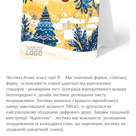
Листівка бізнес-класу серії N . Має поштовий формат, стабільну
форму та можливість повної адаптації під корпоративні
стандарти - розміщення лого, інтеграція корпоративного кольору
безпосередньо в дизайн листівки, розміщення тексту
поздоровлення. Листівка виконана з кращого європейського
паперу максимальної щільності 300гм2. та друкується на
найсучаснішому обладнанні цифрового друку. Завдяки унікальній
конструкції "будиночок" - листівка має можливість розміщення
поздоровлення та календарної сітки, що перетворює листвіку на
справжній новорічний сувенір.