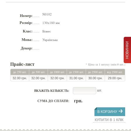
N0102
Номер:
.......
Розмір:
130х180 мм
.......
Клас:
Бізнес
.......
Мова:
Українська
.......
НОВИНКИ
Декор:
.......
Прайс-лист
* Ціна за 1 штуку (min:0 шт.)
до 250 шт.
до 500 шт.
до 1000 шт.
до 1500 шт.
до 2500 шт.
від 2500 шт.
32.00 грн.
32.00 грн.
32.00 грн.
31.00 грн.
30.00 грн.
29.00 грн.
шт.
ВКАЖІТЬ КІЛЬКІСТЬ:
грн.
СУМА ДО СПЛАТИ:
В КОРЗИНУ
КУПИТИ В 1 КЛІК